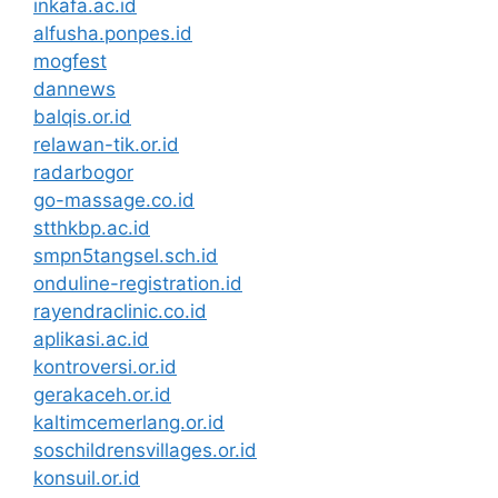
inkafa.ac.id
alfusha.ponpes.id
mogfest
dannews
balqis.or.id
relawan-tik.or.id
radarbogor
go-massage.co.id
stthkbp.ac.id
smpn5tangsel.sch.id
onduline-registration.id
rayendraclinic.co.id
aplikasi.ac.id
kontroversi.or.id
gerakaceh.or.id
kaltimcemerlang.or.id
soschildrensvillages.or.id
konsuil.or.id