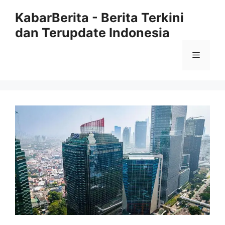
Langsung
KabarBerita - Berita Terkini
ke
dan Terupdate Indonesia
isi
Menu