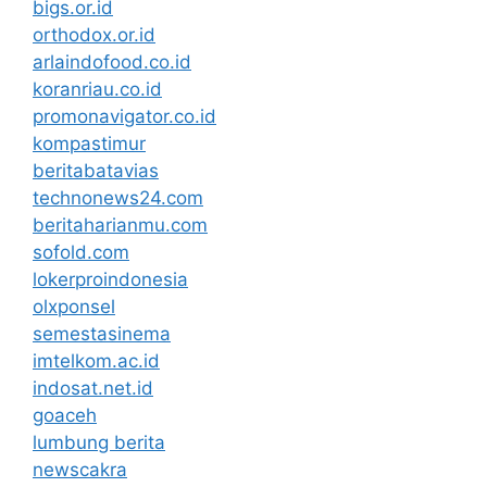
bigs.or.id
orthodox.or.id
arlaindofood.co.id
koranriau.co.id
promonavigator.co.id
kompastimur
beritabatavias
technonews24.com
beritaharianmu.com
sofold.com
lokerproindonesia
olxponsel
semestasinema
imtelkom.ac.id
indosat.net.id
goaceh
lumbung berita
newscakra