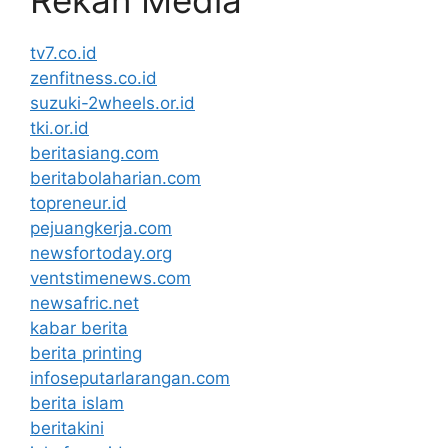
tv7.co.id
zenfitness.co.id
suzuki-2wheels.or.id
tki.or.id
beritasiang.com
beritabolaharian.com
topreneur.id
pejuangkerja.com
newsfortoday.org
ventstimenews.com
newsafric.net
kabar berita
berita printing
infoseputarlarangan.com
berita islam
beritakini