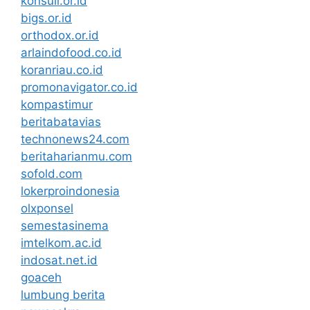
konsuil.or.id
bigs.or.id
orthodox.or.id
arlaindofood.co.id
koranriau.co.id
promonavigator.co.id
kompastimur
beritabatavias
technonews24.com
beritaharianmu.com
sofold.com
lokerproindonesia
olxponsel
semestasinema
imtelkom.ac.id
indosat.net.id
goaceh
lumbung berita