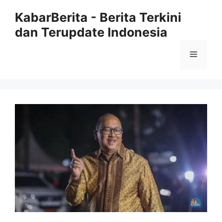
Langsung
KabarBerita - Berita Terkini
ke
dan Terupdate Indonesia
isi
Menu