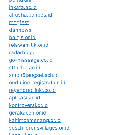
inkafa.ac.id
alfusha.ponpes.id
mogfest
dannews
balqis.or.id
relawan-tik.or.id
radarbogor
go-massage.co.id
stthkbp.ac.id
smpn5tangsel.sch.id
onduline-registration.id
rayendraclinic.co.id
aplikasi.ac.id
kontroversi.or.id
gerakaceh.or.id
kaltimcemerlang.or.id
soschildrensvillages.or.id