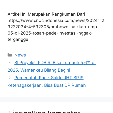
Artikel Ini Merupakan Rangkuman Dari
https://www.cnbcindonesia.com/news/2024112
9222034-4-592305/prabowo-naikkan-ump-
65-di-2025-rosan-pede-investasi-nggak-
terganggu
Kategori
News
BI Proyeksi PDB RI Bisa Tumbuh 5,6% di
2025, Wamenkeu Bilang Begini
Pemerintah Racik Saldo JHT BPJS
Ketenagakerjaan, Bisa Buat DP Rumah