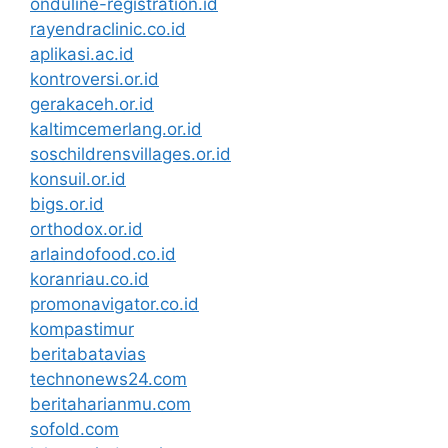
onduline-registration.id
rayendraclinic.co.id
aplikasi.ac.id
kontroversi.or.id
gerakaceh.or.id
kaltimcemerlang.or.id
soschildrensvillages.or.id
konsuil.or.id
bigs.or.id
orthodox.or.id
arlaindofood.co.id
koranriau.co.id
promonavigator.co.id
kompastimur
beritabatavias
technonews24.com
beritaharianmu.com
sofold.com