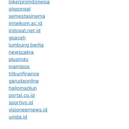
lokerproindonesia
olxponsel
semestasinema
imtelkom.ac.id
indosat.net.id
goaceh
lumbung berita
newscakra
plusindo
mamipos
tribunfinance
garudaonline
hallomadiun
portal.co.id
sportivo.id
visioneernews.id
unida.id