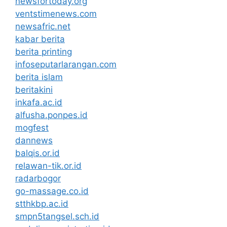
newsfortoday.org
ventstimenews.com
newsafric.net
kabar berita
berita printing
infoseputarlarangan.com
berita islam
beritakini
inkafa.ac.id
alfusha.ponpes.id
mogfest
dannews
balqis.or.id
relawan-tik.or.id
radarbogor
go-massage.co.id
stthkbp.ac.id
smpn5tangsel.sch.id