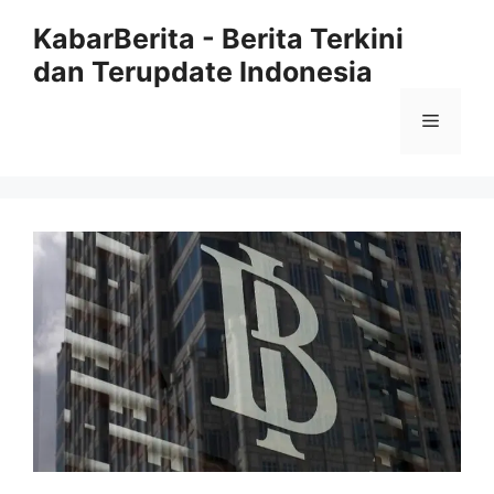
Langsung
KabarBerita - Berita Terkini
ke
dan Terupdate Indonesia
isi
Menu