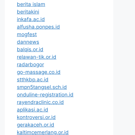
berita islam
beritakini
inkafa.ac.id
alfusha.ponpes.id
mogfest
dannews
balqis.or.id
relawan-tik.or.id
radarbogor
go-massage.co.id
stthkbp.ac.id
smpn5tangsel.sch.id
onduline-registration.id
rayendraclinic.co.id
aplikasi.ac.id
kontroversi.or.id
gerakaceh.or.id
kaltimcemerlang.or.id