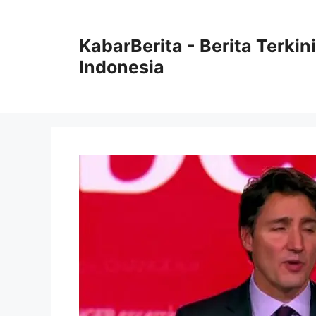
Langsung
ke
KabarBerita - Berita Terki
isi
Indonesia