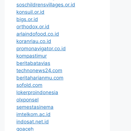
soschildrensvillages.or.id
konsuil.or.id
bigs.or.id
orthodox.or.id
arlaindofood.co.id
koranriau.co.id
promonavigator.co.id
kompastimur
beritabatavias
technonews24.com
beritaharianmu.com
sofold.com
lokerproindonesia
olxponsel
semestasinema
imtelkom.ac.id
indosat.net.id
goaceh