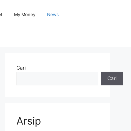
et
My Money
News
Cari
Cari
Arsip