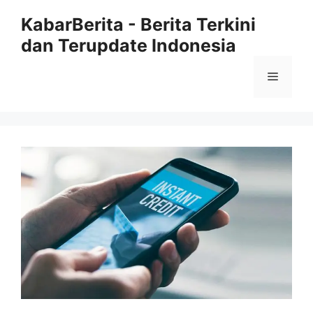
Langsung
KabarBerita - Berita Terkini
ke
dan Terupdate Indonesia
isi
Menu