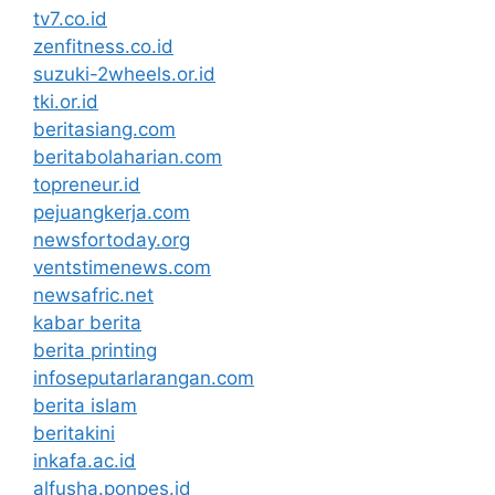
tv7.co.id
zenfitness.co.id
suzuki-2wheels.or.id
tki.or.id
beritasiang.com
beritabolaharian.com
topreneur.id
pejuangkerja.com
newsfortoday.org
ventstimenews.com
newsafric.net
kabar berita
berita printing
infoseputarlarangan.com
berita islam
beritakini
inkafa.ac.id
alfusha.ponpes.id