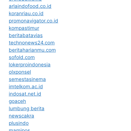
arlaindofood.co.id
koranriau.co.id
promonavigator.co.id
kompastimur
beritabatavias
technonews24.com
beritaharianmu.com
sofold.com
lokerproindonesia
olxponsel
semestasinema
imtelkom.ac.id
indosat.net.id
goaceh
lumbung berita
newscakra
plusindo
mamipos