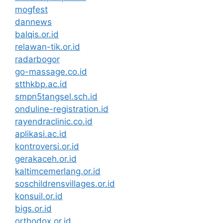
mogfest
dannews
balqis.or.id
relawan-tik.or.id
radarbogor
go-massage.co.id
stthkbp.ac.id
smpn5tangsel.sch.id
onduline-registration.id
rayendraclinic.co.id
aplikasi.ac.id
kontroversi.or.id
gerakaceh.or.id
kaltimcemerlang.or.id
soschildrensvillages.or.id
konsuil.or.id
bigs.or.id
orthodox.or.id