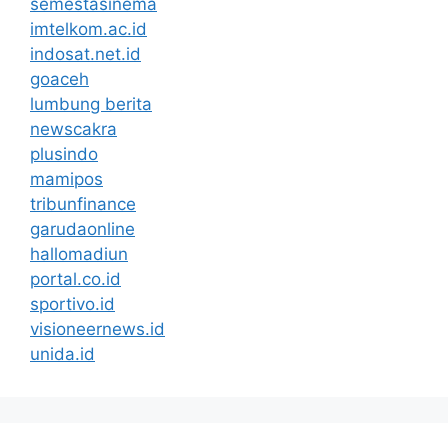
semestasinema
imtelkom.ac.id
indosat.net.id
goaceh
lumbung berita
newscakra
plusindo
mamipos
tribunfinance
garudaonline
hallomadiun
portal.co.id
sportivo.id
visioneernews.id
unida.id