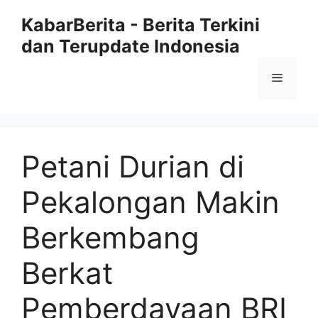
Langsung
KabarBerita - Berita Terkini
ke
dan Terupdate Indonesia
isi
Menu
Petani Durian di
Pekalongan Makin
Berkembang
Berkat
Pemberdayaan BRI