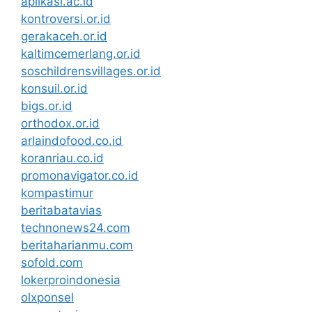
aplikasi.ac.id
kontroversi.or.id
gerakaceh.or.id
kaltimcemerlang.or.id
soschildrensvillages.or.id
konsuil.or.id
bigs.or.id
orthodox.or.id
arlaindofood.co.id
koranriau.co.id
promonavigator.co.id
kompastimur
beritabatavias
technonews24.com
beritaharianmu.com
sofold.com
lokerproindonesia
olxponsel