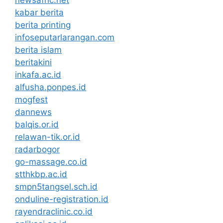
newsafric.net
kabar berita
berita printing
infoseputarlarangan.com
berita islam
beritakini
inkafa.ac.id
alfusha.ponpes.id
mogfest
dannews
balqis.or.id
relawan-tik.or.id
radarbogor
go-massage.co.id
stthkbp.ac.id
smpn5tangsel.sch.id
onduline-registration.id
rayendraclinic.co.id