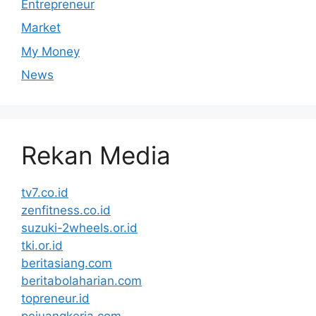
Entrepreneur
Market
My Money
News
Rekan Media
tv7.co.id
zenfitness.co.id
suzuki-2wheels.or.id
tki.or.id
beritasiang.com
beritabolaharian.com
topreneur.id