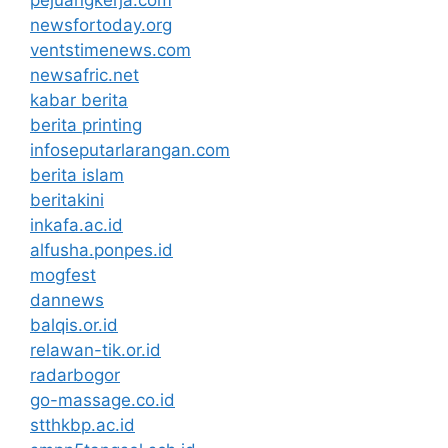
pejuangkerja.com
newsfortoday.org
ventstimenews.com
newsafric.net
kabar berita
berita printing
infoseputarlarangan.com
berita islam
beritakini
inkafa.ac.id
alfusha.ponpes.id
mogfest
dannews
balqis.or.id
relawan-tik.or.id
radarbogor
go-massage.co.id
stthkbp.ac.id