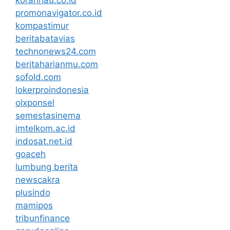
koranriau.co.id
promonavigator.co.id
kompastimur
beritabatavias
technonews24.com
beritaharianmu.com
sofold.com
lokerproindonesia
olxponsel
semestasinema
imtelkom.ac.id
indosat.net.id
goaceh
lumbung berita
newscakra
plusindo
mamipos
tribunfinance