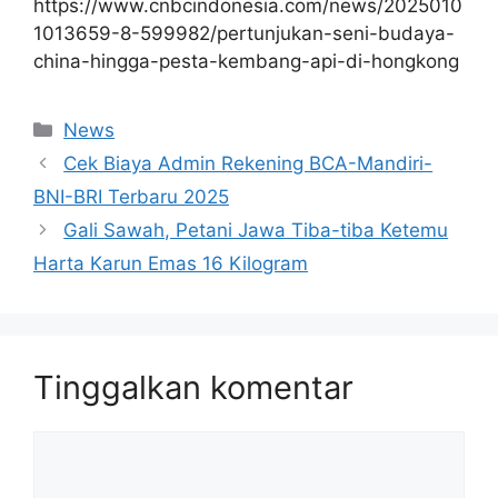
https://www.cnbcindonesia.com/news/2025010
1013659-8-599982/pertunjukan-seni-budaya-
china-hingga-pesta-kembang-api-di-hongkong
Kategori
News
Cek Biaya Admin Rekening BCA-Mandiri-
BNI-BRI Terbaru 2025
Gali Sawah, Petani Jawa Tiba-tiba Ketemu
Harta Karun Emas 16 Kilogram
Tinggalkan komentar
Komentar