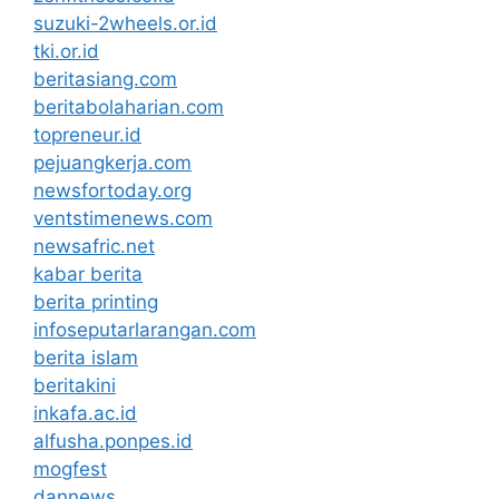
suzuki-2wheels.or.id
tki.or.id
beritasiang.com
beritabolaharian.com
topreneur.id
pejuangkerja.com
newsfortoday.org
ventstimenews.com
newsafric.net
kabar berita
berita printing
infoseputarlarangan.com
berita islam
beritakini
inkafa.ac.id
alfusha.ponpes.id
mogfest
dannews