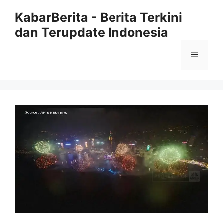
Langsung
KabarBerita - Berita Terkini
ke
dan Terupdate Indonesia
isi
Menu