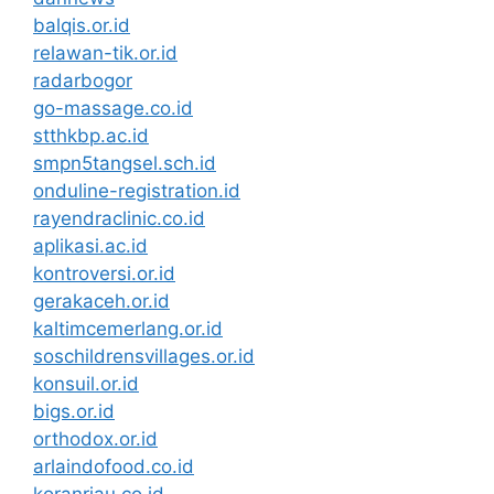
balqis.or.id
relawan-tik.or.id
radarbogor
go-massage.co.id
stthkbp.ac.id
smpn5tangsel.sch.id
onduline-registration.id
rayendraclinic.co.id
aplikasi.ac.id
kontroversi.or.id
gerakaceh.or.id
kaltimcemerlang.or.id
soschildrensvillages.or.id
konsuil.or.id
bigs.or.id
orthodox.or.id
arlaindofood.co.id