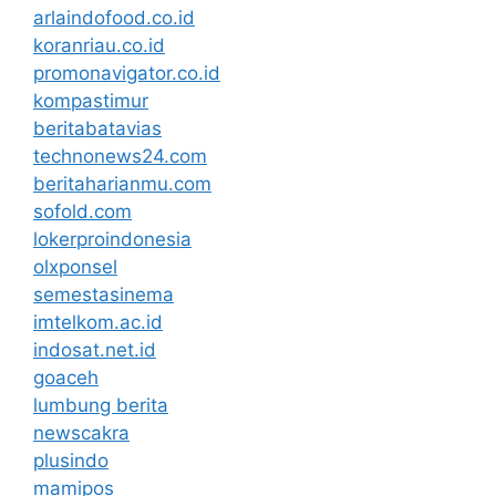
arlaindofood.co.id
koranriau.co.id
promonavigator.co.id
kompastimur
beritabatavias
technonews24.com
beritaharianmu.com
sofold.com
lokerproindonesia
olxponsel
semestasinema
imtelkom.ac.id
indosat.net.id
goaceh
lumbung berita
newscakra
plusindo
mamipos