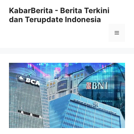
Langsung
KabarBerita - Berita Terkini
ke
dan Terupdate Indonesia
isi
Menu