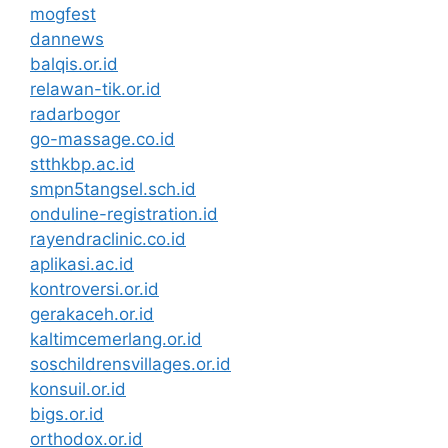
mogfest
dannews
balqis.or.id
relawan-tik.or.id
radarbogor
go-massage.co.id
stthkbp.ac.id
smpn5tangsel.sch.id
onduline-registration.id
rayendraclinic.co.id
aplikasi.ac.id
kontroversi.or.id
gerakaceh.or.id
kaltimcemerlang.or.id
soschildrensvillages.or.id
konsuil.or.id
bigs.or.id
orthodox.or.id