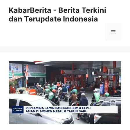
Langsung
KabarBerita - Berita Terkini
ke
dan Terupdate Indonesia
isi
Menu