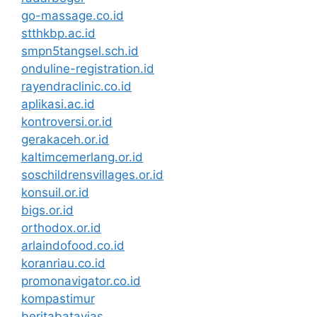
go-massage.co.id
stthkbp.ac.id
smpn5tangsel.sch.id
onduline-registration.id
rayendraclinic.co.id
aplikasi.ac.id
kontroversi.or.id
gerakaceh.or.id
kaltimcemerlang.or.id
soschildrensvillages.or.id
konsuil.or.id
bigs.or.id
orthodox.or.id
arlaindofood.co.id
koranriau.co.id
promonavigator.co.id
kompastimur
beritabatavias