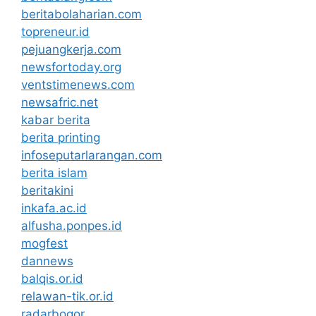
beritabolaharian.com
topreneur.id
pejuangkerja.com
newsfortoday.org
ventstimenews.com
newsafric.net
kabar berita
berita printing
infoseputarlarangan.com
berita islam
beritakini
inkafa.ac.id
alfusha.ponpes.id
mogfest
dannews
balqis.or.id
relawan-tik.or.id
radarbogor