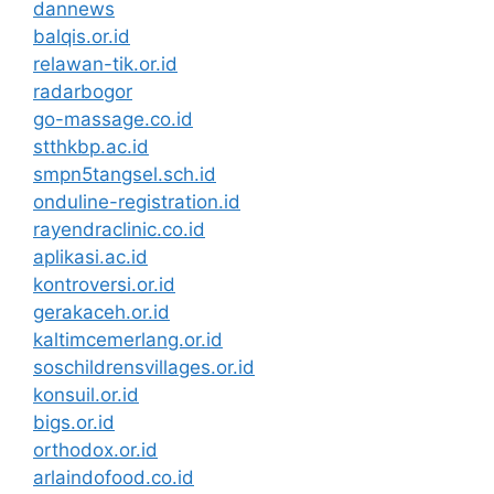
dannews
balqis.or.id
relawan-tik.or.id
radarbogor
go-massage.co.id
stthkbp.ac.id
smpn5tangsel.sch.id
onduline-registration.id
rayendraclinic.co.id
aplikasi.ac.id
kontroversi.or.id
gerakaceh.or.id
kaltimcemerlang.or.id
soschildrensvillages.or.id
konsuil.or.id
bigs.or.id
orthodox.or.id
arlaindofood.co.id