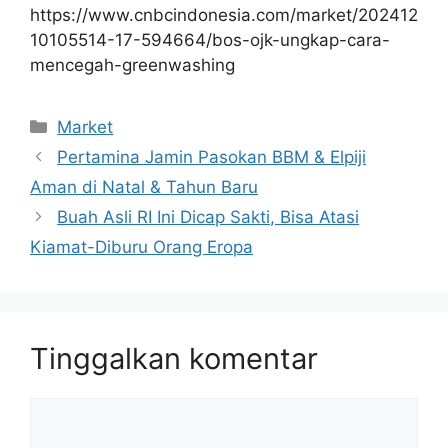
https://www.cnbcindonesia.com/market/202412
10105514-17-594664/bos-ojk-ungkap-cara-
mencegah-greenwashing
Kategori
Market
Pertamina Jamin Pasokan BBM & Elpiji
Aman di Natal & Tahun Baru
Buah Asli RI Ini Dicap Sakti, Bisa Atasi
Kiamat-Diburu Orang Eropa
Tinggalkan komentar
Komentar