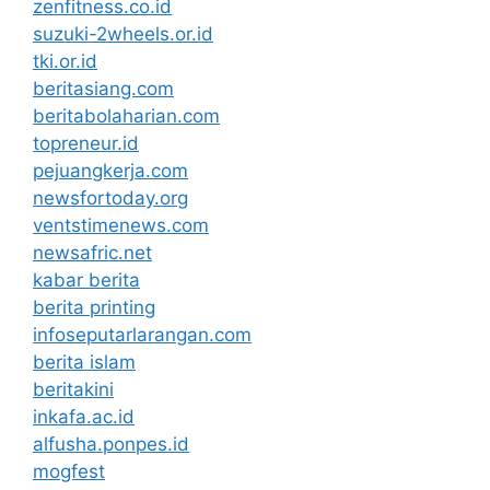
zenfitness.co.id
suzuki-2wheels.or.id
tki.or.id
beritasiang.com
beritabolaharian.com
topreneur.id
pejuangkerja.com
newsfortoday.org
ventstimenews.com
newsafric.net
kabar berita
berita printing
infoseputarlarangan.com
berita islam
beritakini
inkafa.ac.id
alfusha.ponpes.id
mogfest