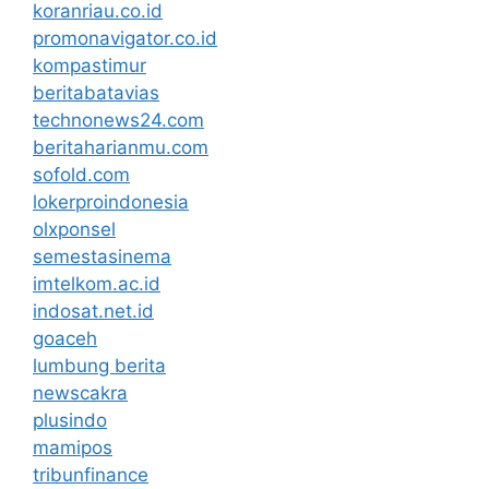
koranriau.co.id
promonavigator.co.id
kompastimur
beritabatavias
technonews24.com
beritaharianmu.com
sofold.com
lokerproindonesia
olxponsel
semestasinema
imtelkom.ac.id
indosat.net.id
goaceh
lumbung berita
newscakra
plusindo
mamipos
tribunfinance