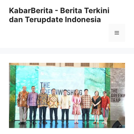
Langsung
KabarBerita - Berita Terkini
ke
dan Terupdate Indonesia
isi
Menu