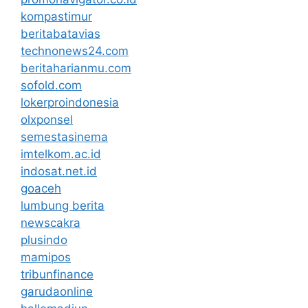
kompastimur
beritabatavias
technonews24.com
beritaharianmu.com
sofold.com
lokerproindonesia
olxponsel
semestasinema
imtelkom.ac.id
indosat.net.id
goaceh
lumbung berita
newscakra
plusindo
mamipos
tribunfinance
garudaonline