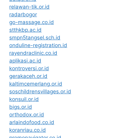
relawan-tik.or.id
radarbogor
go-massage.co.id
stthkbp.ac.id
smpn5tangsel.sch.id
onduline-registration.id
rayendraclinic.co.id
aplikasi.ac.id
kontroversi.or.id
gerakaceh.or.id
kaltimcemerlang.or.id
soschildrensvillages.or.id
konsuil.or.id
bigs.or.id
orthodox.or.id
arlaindofood.co.id
koranriau.co.id
promonavigator.co.id