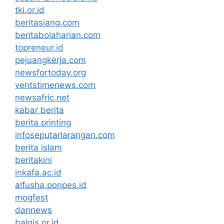
tki.or.id
beritasiang.com
beritabolaharian.com
topreneur.id
pejuangkerja.com
newsfortoday.org
ventstimenews.com
newsafric.net
kabar berita
berita printing
infoseputarlarangan.com
berita islam
beritakini
inkafa.ac.id
alfusha.ponpes.id
mogfest
dannews
balqis.or.id