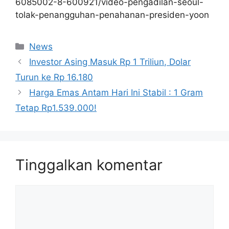
6085002-8-600921/video-pengadilan-seoul-
tolak-penangguhan-penahanan-presiden-yoon
Kategori
News
Investor Asing Masuk Rp 1 Triliun, Dolar
Turun ke Rp 16.180
Harga Emas Antam Hari Ini Stabil : 1 Gram
Tetap Rp1.539.000!
Tinggalkan komentar
Komentar