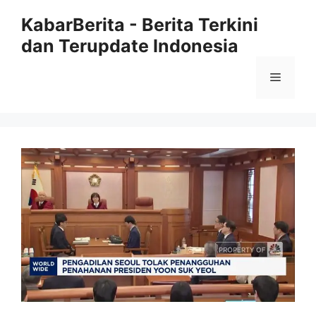
Langsung
KabarBerita - Berita Terkini
ke
dan Terupdate Indonesia
isi
Menu