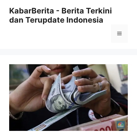
Langsung
KabarBerita - Berita Terkini
ke
dan Terupdate Indonesia
isi
Menu