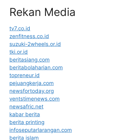
Rekan Media
tv7.co.id
zenfitness.co.id
suzuki-2wheels.or.id
tki.or.id
beritasiang.com
beritabolaharian.com
topreneur.id
pejuangkerja.com
newsfortoday.org
ventstimenews.com
newsafric.net
kabar berita
berita printing
infoseputarlarangan.com
berita islam