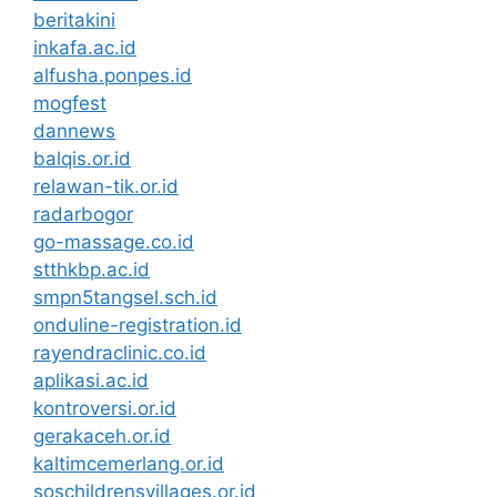
beritakini
inkafa.ac.id
alfusha.ponpes.id
mogfest
dannews
balqis.or.id
relawan-tik.or.id
radarbogor
go-massage.co.id
stthkbp.ac.id
smpn5tangsel.sch.id
onduline-registration.id
rayendraclinic.co.id
aplikasi.ac.id
kontroversi.or.id
gerakaceh.or.id
kaltimcemerlang.or.id
soschildrensvillages.or.id