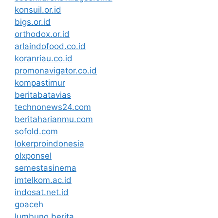
konsuil.or.id
bigs.or.id
orthodox.or.id
arlaindofood.co.id
koranriau.co.id
promonavigator.co.id
kompastimur
beritabatavias
technonews24.com
beritaharianmu.com
sofold.com
lokerproindonesia
olxponsel
semestasinema
imtelkom.ac.id
indosat.net.id
goaceh
lumbung berita