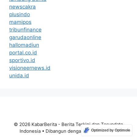
newscakra
plusindo
mamipos
tribunfinance
garudaonline
hallomadiun
portal.co.id
sportivo.id
visioneernews.id
unida.id
© 2026 KabarBerita - Berita Terkini dan Terupdate
Indonesia
• Dibangun dengan
GeneratePress
Optimized by Optimole