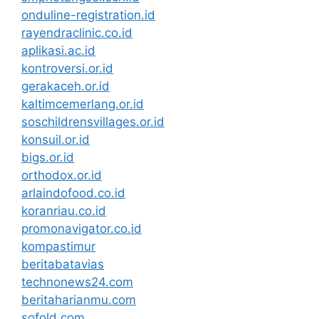
onduline-registration.id
rayendraclinic.co.id
aplikasi.ac.id
kontroversi.or.id
gerakaceh.or.id
kaltimcemerlang.or.id
soschildrensvillages.or.id
konsuil.or.id
bigs.or.id
orthodox.or.id
arlaindofood.co.id
koranriau.co.id
promonavigator.co.id
kompastimur
beritabatavias
technonews24.com
beritaharianmu.com
sofold.com