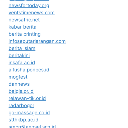
newsfortoday.org
ventstimenews.com
newsafric.net
kabar berita
berita printing
infoseputarlarangan.com
berita islam
beritakini
inkafa.ac.id
alfusha.ponpes.id
mogfest
dannews
balqis.or.id
relawan-tik.or.id
radarbogor
go-massage.co.id
stthkbp.ac.id
smpn5tangsel.sch.id