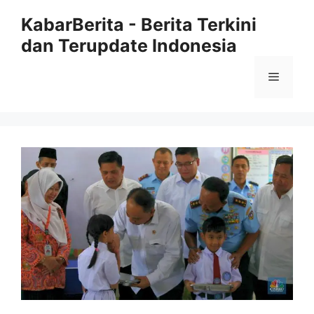
Langsung
KabarBerita - Berita Terkini
ke
dan Terupdate Indonesia
isi
Menu