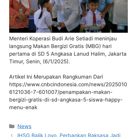
Menteri Koperasi Budi Arie Setiadi meninjau
langsung Makan Bergizi Gratis (MBG) hari
pertama di SD 5 Angkasa Lanud Halim, Jakarta
Timur, Senin, (6/1/2025).
Artikel Ini Merupakan Rangkuman Dari
https://www.cnbcindonesia.com/news/2025010
6121036-7-601007/penampakan-makan-
bergizi-gratis-di-sd-angkasa-5-siswa-happy-
menu-enak
Kategori
News
IHSG Balik Loyo, Perbankan Raksasa Jadi