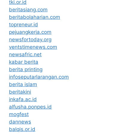
tki.or.id
beritasiang.com
beritabolaharian.com
topreneur.id
pejuangkerja.com
newsfortoday.org
ventstimenews.com
newsafric.net
kabar berita
berita printing
infoseputarlarangan.com
berita islam
beritakini
inkafa.ac.id
alfusha.ponpes.id
mogfest
dannews
balqis.or.id