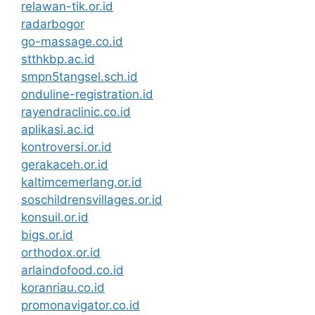
relawan-tik.or.id
radarbogor
go-massage.co.id
stthkbp.ac.id
smpn5tangsel.sch.id
onduline-registration.id
rayendraclinic.co.id
aplikasi.ac.id
kontroversi.or.id
gerakaceh.or.id
kaltimcemerlang.or.id
soschildrensvillages.or.id
konsuil.or.id
bigs.or.id
orthodox.or.id
arlaindofood.co.id
koranriau.co.id
promonavigator.co.id