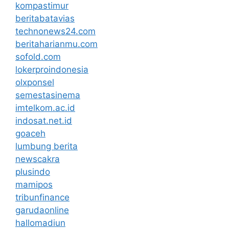
kompastimur
beritabatavias
technonews24.com
beritaharianmu.com
sofold.com
lokerproindonesia
olxponsel
semestasinema
imtelkom.ac.id
indosat.net.id
goaceh
lumbung berita
newscakra
plusindo
mamipos
tribunfinance
garudaonline
hallomadiun