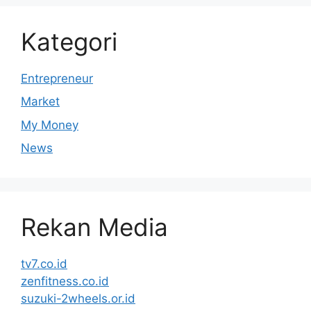
Kategori
Entrepreneur
Market
My Money
News
Rekan Media
tv7.co.id
zenfitness.co.id
suzuki-2wheels.or.id