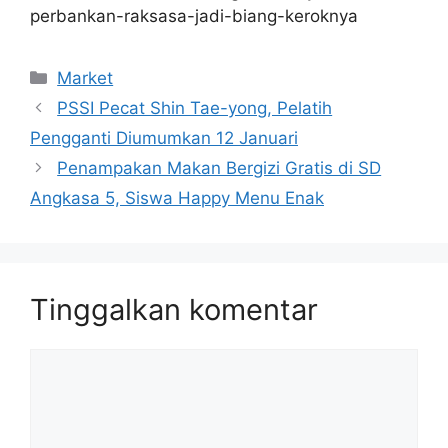
perbankan-raksasa-jadi-biang-keroknya
Kategori
Market
PSSI Pecat Shin Tae-yong, Pelatih
Pengganti Diumumkan 12 Januari
Penampakan Makan Bergizi Gratis di SD
Angkasa 5, Siswa Happy Menu Enak
Tinggalkan komentar
Komentar