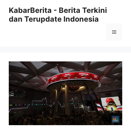
Langsung
KabarBerita - Berita Terkini
ke
dan Terupdate Indonesia
isi
Menu