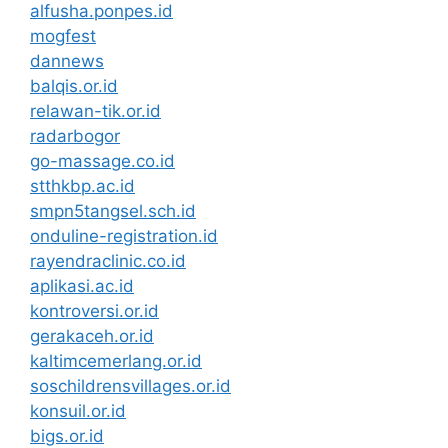
alfusha.ponpes.id
mogfest
dannews
balqis.or.id
relawan-tik.or.id
radarbogor
go-massage.co.id
stthkbp.ac.id
smpn5tangsel.sch.id
onduline-registration.id
rayendraclinic.co.id
aplikasi.ac.id
kontroversi.or.id
gerakaceh.or.id
kaltimcemerlang.or.id
soschildrensvillages.or.id
konsuil.or.id
bigs.or.id