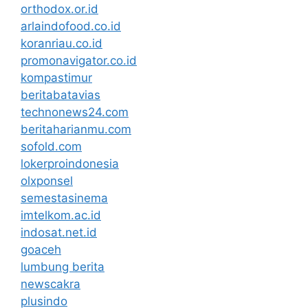
orthodox.or.id
arlaindofood.co.id
koranriau.co.id
promonavigator.co.id
kompastimur
beritabatavias
technonews24.com
beritaharianmu.com
sofold.com
lokerproindonesia
olxponsel
semestasinema
imtelkom.ac.id
indosat.net.id
goaceh
lumbung berita
newscakra
plusindo