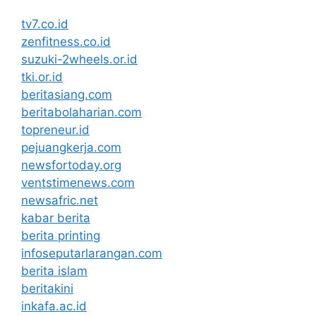
tv7.co.id
zenfitness.co.id
suzuki-2wheels.or.id
tki.or.id
beritasiang.com
beritabolaharian.com
topreneur.id
pejuangkerja.com
newsfortoday.org
ventstimenews.com
newsafric.net
kabar berita
berita printing
infoseputarlarangan.com
berita islam
beritakini
inkafa.ac.id