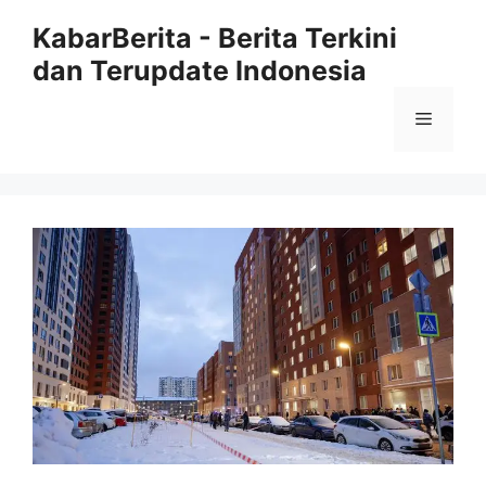
Langsung
KabarBerita - Berita Terkini
ke
dan Terupdate Indonesia
isi
Menu