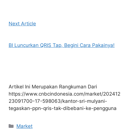
Next Article
BI Luncurkan QRIS Tap, Begini Cara Pakainya!
Artikel Ini Merupakan Rangkuman Dari
https://www.cnbcindonesia.com/market/202412
23091700-17-598063/kantor-sri-mulyani-
tegaskan-ppn-qris-tak-dibebani-ke-pengguna
Kategori
Market