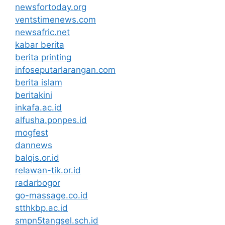
newsfortoday.org
ventstimenews.com
newsafric.net
kabar berita
berita printing
infoseputarlarangan.com
berita islam
beritakini
inkafa.ac.id
alfusha.ponpes.id
mogfest
dannews
balqis.or.id
relawan-tik.or.id
radarbogor
go-massage.co.id
stthkbp.ac.id
smpn5tangsel.sch.id