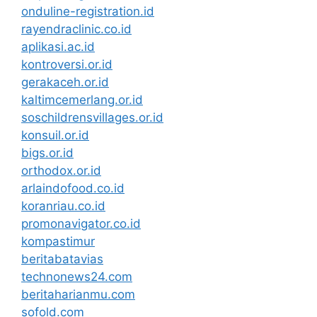
onduline-registration.id
rayendraclinic.co.id
aplikasi.ac.id
kontroversi.or.id
gerakaceh.or.id
kaltimcemerlang.or.id
soschildrensvillages.or.id
konsuil.or.id
bigs.or.id
orthodox.or.id
arlaindofood.co.id
koranriau.co.id
promonavigator.co.id
kompastimur
beritabatavias
technonews24.com
beritaharianmu.com
sofold.com