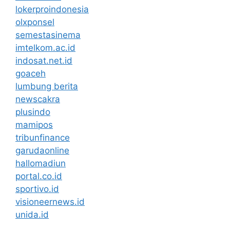
lokerproindonesia
olxponsel
semestasinema
imtelkom.ac.id
indosat.net.id
goaceh
lumbung berita
newscakra
plusindo
mamipos
tribunfinance
garudaonline
hallomadiun
portal.co.id
sportivo.id
visioneernews.id
unida.id