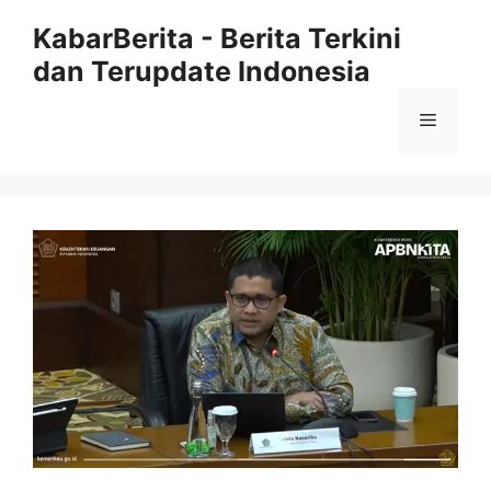
Langsung
KabarBerita - Berita Terkini
ke
dan Terupdate Indonesia
isi
Menu