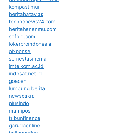
kompastimur
beritabatavias
technonews24.com
beritaharianmu.com
sofold.com
lokerproindonesia
olxponsel
semestasinema
imtelkom.ac.id
indosat.net.id
goaceh
lumbung berita
newscakra
plusindo
mamipos
tribunfinance
garudaonline
hallomadiun