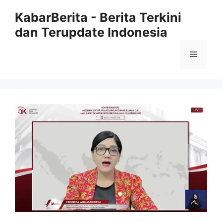
Langsung
KabarBerita - Berita Terkini
ke
dan Terupdate Indonesia
isi
Menu