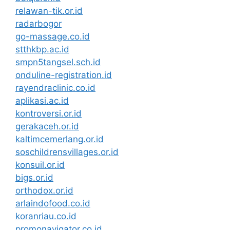
relawan-tik.or.id
radarbogor
go-massage.co.id
stthkbp.ac.id
smpn5tangsel.sch.id
onduline-registration.id
rayendraclinic.co.id
aplikasi.ac.id
kontroversi.or.id
gerakaceh.or.id
kaltimcemerlang.or.id
soschildrensvillages.or.id
konsuil.or.id
bigs.or.id
orthodox.or.id
arlaindofood.co.id
koranriau.co.id
promonavigator.co.id