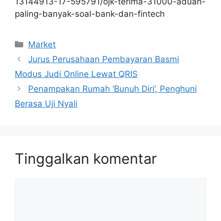
13144913-17-595791/ojk-terima-31000-aduan-
paling-banyak-soal-bank-dan-fintech
Kategori
Market
Jurus Perusahaan Pembayaran Basmi
Modus Judi Online Lewat QRIS
Penampakan Rumah ‘Bunuh Diri’, Penghuni
Berasa Uji Nyali
Tinggalkan komentar
Komentar