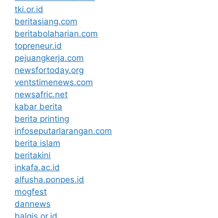
tki.or.id
beritasiang.com
beritabolaharian.com
topreneur.id
pejuangkerja.com
newsfortoday.org
ventstimenews.com
newsafric.net
kabar berita
berita printing
infoseputarlarangan.com
berita islam
beritakini
inkafa.ac.id
alfusha.ponpes.id
mogfest
dannews
balqis.or.id