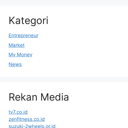
Kategori
Entrepreneur
Market
My Money
News
Rekan Media
tv7.co.id
zenfitness.co.id
suzuki-2wheels.or.id