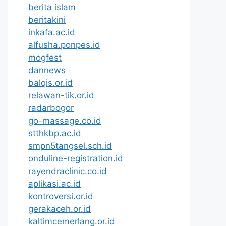
berita islam
beritakini
inkafa.ac.id
alfusha.ponpes.id
mogfest
dannews
balqis.or.id
relawan-tik.or.id
radarbogor
go-massage.co.id
stthkbp.ac.id
smpn5tangsel.sch.id
onduline-registration.id
rayendraclinic.co.id
aplikasi.ac.id
kontroversi.or.id
gerakaceh.or.id
kaltimcemerlang.or.id