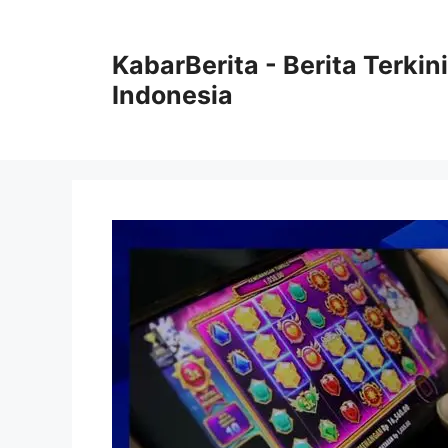
Langsung
ke
KabarBerita - Berita Terki
isi
Indonesia