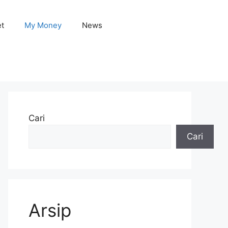
et
My Money
News
Cari
Cari
Arsip