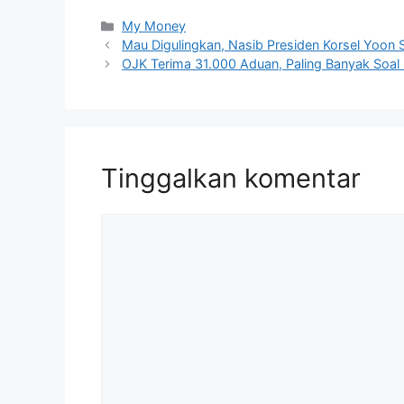
Kategori
My Money
Mau Digulingkan, Nasib Presiden Korsel Yoon S
OJK Terima 31.000 Aduan, Paling Banyak Soal
Tinggalkan komentar
Komentar