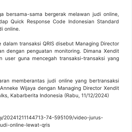
ga bersama-sama bergerak melawan judi online,
adap Quick Response Code Indonesian Standard
i online.
e dalam transaksi QRIS disebut Managing Director
kan dengan penguatan monitoring. Dimana Xendit
n user guna mencegah transaksi-transaksi yang
ran memberantas judi online yang bertransaksi
 Anneke Wijaya dengan Managing Director Xendit
lks, Kabarberita Indonesia (Rabu, 11/12/2024)
y/20241211144713-74-595109/video-jurus-
i-online-lewat-qris