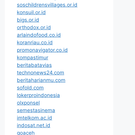
soschildrensvillages.or.id
konsuil.or.id
bigs.or.id
orthodox.or.id
arlaindofood.co.id
koranriau.co.id
promonavigator.co.id
kompastimur
beritabatavias
technonews24.com
beritaharianmu.com
sofold.com
lokerproindonesia
olxponsel
semestasinema
imtelkom.ac.id
indosat.net.id
goaceh