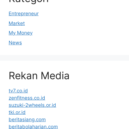
Entrepreneur
Market
My Money
News
Rekan Media
tv7.co.id
zenfitness.co.id
suzuki-2wheels.or.id
tki.or.id
beritasiang.com
beritabolaharian.com