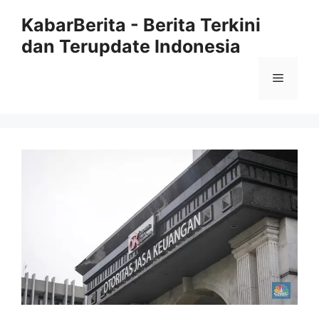
Langsung
KabarBerita - Berita Terkini
ke
dan Terupdate Indonesia
isi
Menu