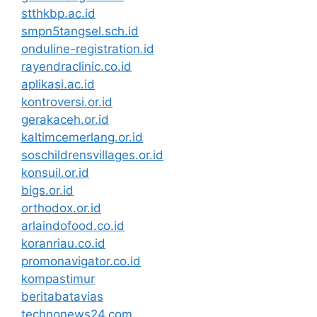
stthkbp.ac.id
smpn5tangsel.sch.id
onduline-registration.id
rayendraclinic.co.id
aplikasi.ac.id
kontroversi.or.id
gerakaceh.or.id
kaltimcemerlang.or.id
soschildrensvillages.or.id
konsuil.or.id
bigs.or.id
orthodox.or.id
arlaindofood.co.id
koranriau.co.id
promonavigator.co.id
kompastimur
beritabatavias
technonews24.com