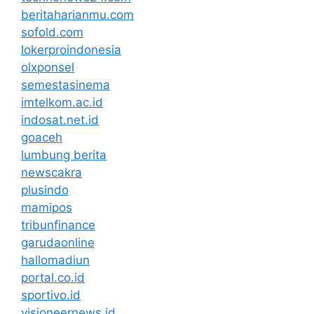
beritaharianmu.com
sofold.com
lokerproindonesia
olxponsel
semestasinema
imtelkom.ac.id
indosat.net.id
goaceh
lumbung berita
newscakra
plusindo
mamipos
tribunfinance
garudaonline
hallomadiun
portal.co.id
sportivo.id
visioneernews.id