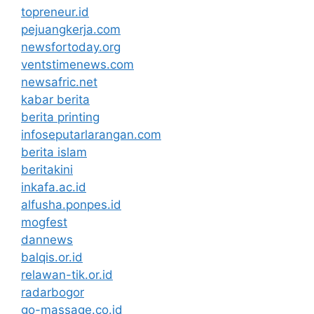
topreneur.id
pejuangkerja.com
newsfortoday.org
ventstimenews.com
newsafric.net
kabar berita
berita printing
infoseputarlarangan.com
berita islam
beritakini
inkafa.ac.id
alfusha.ponpes.id
mogfest
dannews
balqis.or.id
relawan-tik.or.id
radarbogor
go-massage.co.id