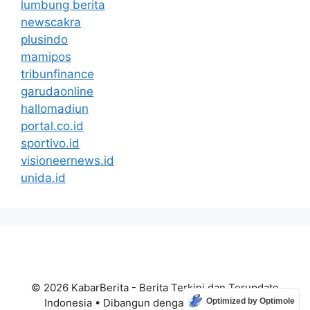
lumbung berita
newscakra
plusindo
mamipos
tribunfinance
garudaonline
hallomadiun
portal.co.id
sportivo.id
visioneernews.id
unida.id
© 2026 KabarBerita - Berita Terkini dan Terupdate
Optimized by Optimole
Indonesia
• Dibangun dengan
GeneratePress