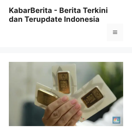
Langsung
KabarBerita - Berita Terkini
ke
dan Terupdate Indonesia
isi
Menu