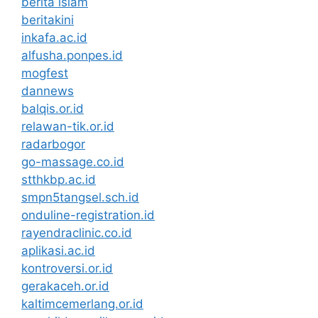
berita islam
beritakini
inkafa.ac.id
alfusha.ponpes.id
mogfest
dannews
balqis.or.id
relawan-tik.or.id
radarbogor
go-massage.co.id
stthkbp.ac.id
smpn5tangsel.sch.id
onduline-registration.id
rayendraclinic.co.id
aplikasi.ac.id
kontroversi.or.id
gerakaceh.or.id
kaltimcemerlang.or.id