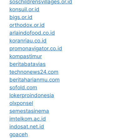
soschildrensvillages.or.id
konsuil.or.id
bigs.or.id
orthodox.or.id
arlaindofood.co.id
koranriau.co.id
promonavigator.co.id
kompastimur
beritabatavias
technonews24.com
beritaharianmu.com
sofold.com
lokerproindonesia
olxponsel
semestasinema
imtelkom.ac.id
indosat.net.id
goaceh