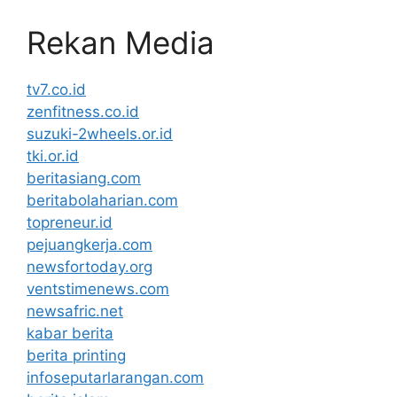
Rekan Media
tv7.co.id
zenfitness.co.id
suzuki-2wheels.or.id
tki.or.id
beritasiang.com
beritabolaharian.com
topreneur.id
pejuangkerja.com
newsfortoday.org
ventstimenews.com
newsafric.net
kabar berita
berita printing
infoseputarlarangan.com