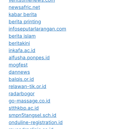
newsafric.net
kabar berita
berita printing
infoseputarlarangan.com
berita islam
beritakini
inkafa.ac.id
alfusha.ponpes.id
mogfest
dannews
balqis.or.id
relawan-tik.or.id
radarbogor
go-massage.co.id
stthkbp.ac.id
smpn5tangsel.sch.id
onduline-registration.id