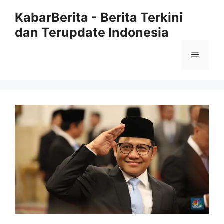
Langsung
KabarBerita - Berita Terkini
ke
dan Terupdate Indonesia
isi
Menu