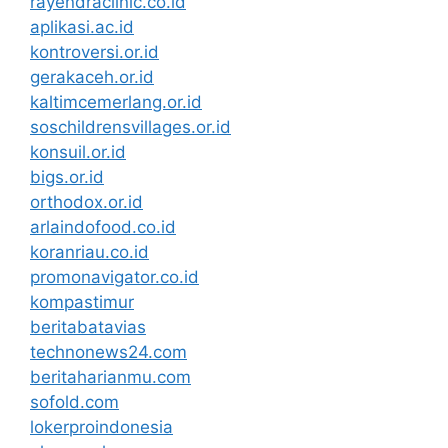
rayendraclinic.co.id
aplikasi.ac.id
kontroversi.or.id
gerakaceh.or.id
kaltimcemerlang.or.id
soschildrensvillages.or.id
konsuil.or.id
bigs.or.id
orthodox.or.id
arlaindofood.co.id
koranriau.co.id
promonavigator.co.id
kompastimur
beritabatavias
technonews24.com
beritaharianmu.com
sofold.com
lokerproindonesia