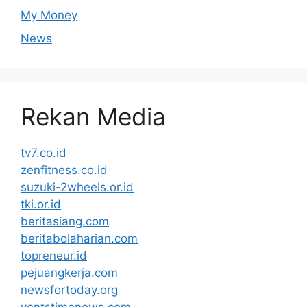
My Money
News
Rekan Media
tv7.co.id
zenfitness.co.id
suzuki-2wheels.or.id
tki.or.id
beritasiang.com
beritabolaharian.com
topreneur.id
pejuangkerja.com
newsfortoday.org
ventstimenews.com