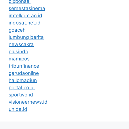
olxponsel
semestasinema
imtelkom.ac.id
indosat.net.id
goaceh
lumbung berita
newscakra
plusindo
mamipos
tribunfinance
garudaonline
hallomadiun
portal.co.id
sportivo.id
visioneernews.id
unida.id