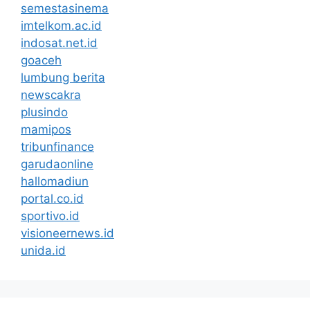
semestasinema
imtelkom.ac.id
indosat.net.id
goaceh
lumbung berita
newscakra
plusindo
mamipos
tribunfinance
garudaonline
hallomadiun
portal.co.id
sportivo.id
visioneernews.id
unida.id