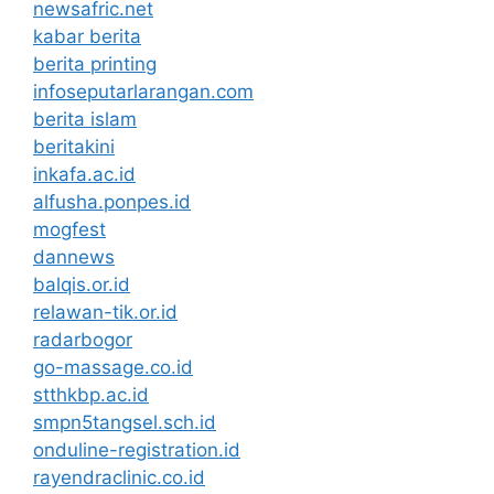
newsafric.net
kabar berita
berita printing
infoseputarlarangan.com
berita islam
beritakini
inkafa.ac.id
alfusha.ponpes.id
mogfest
dannews
balqis.or.id
relawan-tik.or.id
radarbogor
go-massage.co.id
stthkbp.ac.id
smpn5tangsel.sch.id
onduline-registration.id
rayendraclinic.co.id