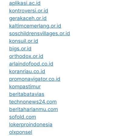
aplikasi.ac.id
kontroversi.or.id
gerakaceh.or.id
kaltimcemerlang.or.id
soschildrensvillages.or.id
konsuil.or.id
bigs.or.id
orthodox.or.id
arlaindofood.co.id
koranriau.co.id
promonavigator.co.id
kompastimur
beritabatavias
technonews24.com
beritaharianmu.com
sofold.com
lokerproindonesia
olxponsel