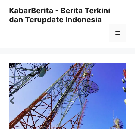
Langsung
KabarBerita - Berita Terkini
ke
dan Terupdate Indonesia
isi
Menu