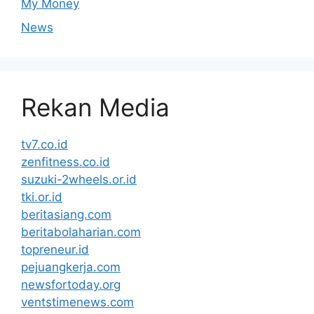
My Money
News
Rekan Media
tv7.co.id
zenfitness.co.id
suzuki-2wheels.or.id
tki.or.id
beritasiang.com
beritabolaharian.com
topreneur.id
pejuangkerja.com
newsfortoday.org
ventstimenews.com