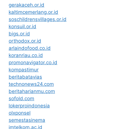
gerakaceh.or.id
kaltimcemerlang.or.id
soschildrensvillages.or.id
konsuil.or.id
bigs.or.id
orthodox.or.id
arlaindofood.co.id
koranriau.co.id
promonavigator.co.id
kompastimur
beritabatavias
technonews24.com
beritaharianmu.com
sofold.com
lokerproindonesia
olxponsel
semestasinema
imtelkom.ac.id