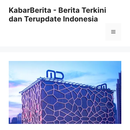
Langsung
KabarBerita - Berita Terkini
ke
dan Terupdate Indonesia
isi
Menu