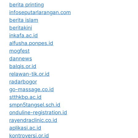
berita printing
infoseputarlarangan.com
berita islam
beritakini
inkafa.ac.id
alfusha.ponpes.id
mogfest
dannews
balqis.or.id
relawan-tik.or.id
radarbogor
go-massage.co.id
stthkbp.ac.id
smpn5tangsel.sch.id
onduline-registration.id
rayendraclinic.co.id
aplikasi.ac.id
kontroversi.or.id