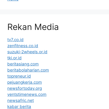
Rekan Media
tv7.co.id
zenfitness.co.id
suzuki-2wheels.or.id
tki.or.id
beritasiang.com
beritabolaharian.com
topreneur.id
pejuangkerja.com
newsfortoday.org
ventstimenews.com
newsafric.net
kabar berita