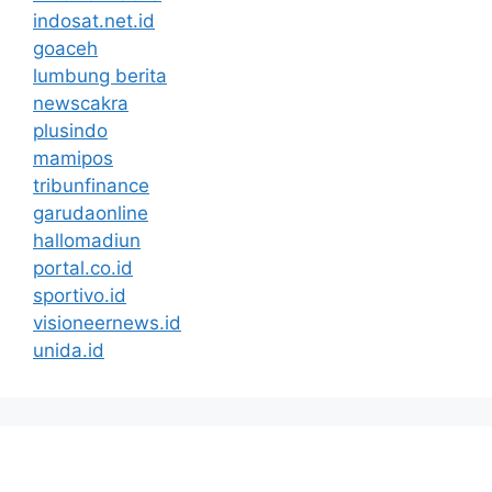
indosat.net.id
goaceh
lumbung berita
newscakra
plusindo
mamipos
tribunfinance
garudaonline
hallomadiun
portal.co.id
sportivo.id
visioneernews.id
unida.id