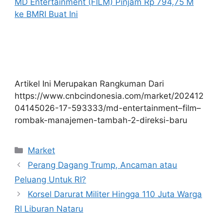
MD Entertainment (FILM) Pinjam Rp 794,75 M
ke BMRI Buat Ini
Artikel Ini Merupakan Rangkuman Dari
https://www.cnbcindonesia.com/market/202412
04145026-17-593333/md-entertainment–film–
rombak-manajemen-tambah-2-direksi-baru
Kategori
Market
Perang Dagang Trump, Ancaman atau
Peluang Untuk RI?
Korsel Darurat Militer Hingga 110 Juta Warga
RI Liburan Nataru