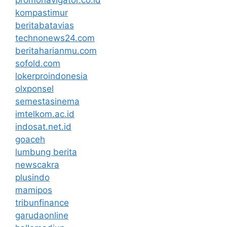
kompastimur
beritabatavias
technonews24.com
beritaharianmu.com
sofold.com
lokerproindonesia
olxponsel
semestasinema
imtelkom.ac.id
indosat.net.id
goaceh
lumbung berita
newscakra
plusindo
mamipos
tribunfinance
garudaonline