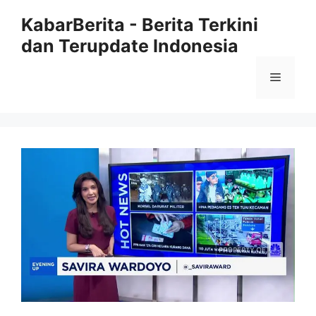
Langsung
KabarBerita - Berita Terkini
ke
dan Terupdate Indonesia
isi
Menu