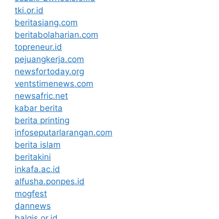
tki.or.id
beritasiang.com
beritabolaharian.com
topreneur.id
pejuangkerja.com
newsfortoday.org
ventstimenews.com
newsafric.net
kabar berita
berita printing
infoseputarlarangan.com
berita islam
beritakini
inkafa.ac.id
alfusha.ponpes.id
mogfest
dannews
balqis.or.id