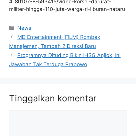
4180107-8-593415/video-korsel-darurat-
militer-hingga-110-juta-warga-ri-liburan-nataru
Kategori
News
MD Entertainment (FILM) Rombak
Manajemen, Tambah 2 Direksi Baru
Programnya Dituding Bikin IHSG Anjlok, Ini
Jawaban Tak Terduga Prabowo
Tinggalkan komentar
Komentar