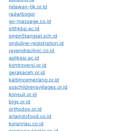
relawan-tik.or.id
radarbogor
go-massage.co.id
stthkbp.ac.id
smpn5tangsel.sch.id
onduline-registration.id
rayendraclinic.co.id
aplikasi.ac.id
kontroversi.or.id
gerakaceh.or.id
kaltimcemerlang.or.id
soschildrensvillages.or.id
konsuil.or.id
bigs.or.id
orthodox.or.id
arlaindofood.co.id
koranriau.co.id
promonavigator.co.id