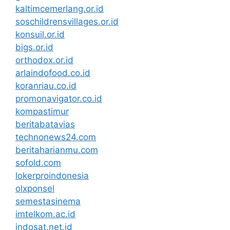
kaltimcemerlang.or.id
soschildrensvillages.or.id
konsuil.or.id
bigs.or.id
orthodox.or.id
arlaindofood.co.id
koranriau.co.id
promonavigator.co.id
kompastimur
beritabatavias
technonews24.com
beritaharianmu.com
sofold.com
lokerproindonesia
olxponsel
semestasinema
imtelkom.ac.id
indosat.net.id