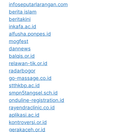
infoseputarlarangan.com
berita islam
beritakini
inkafa.ac.id
alfusha.ponpes.id
mogfest
dannews
balqis.or.id
relawan-tik.or.id
radarbogor
go-massage.co.id
stthkbp.ac.id
smpn5tangsel.sch.id
onduline-registration.id
rayendraclinic.co.id
aplikasi.ac.id
kontroversi.or.id
gerakaceh.or.id