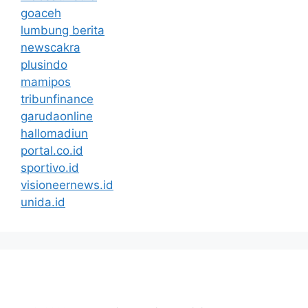
goaceh
lumbung berita
newscakra
plusindo
mamipos
tribunfinance
garudaonline
hallomadiun
portal.co.id
sportivo.id
visioneernews.id
unida.id