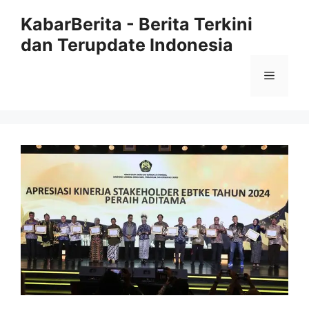
Langsung
KabarBerita - Berita Terkini
ke
dan Terupdate Indonesia
isi
Menu