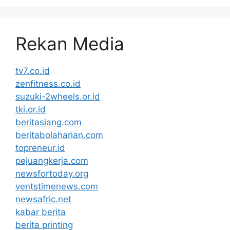
Rekan Media
tv7.co.id
zenfitness.co.id
suzuki-2wheels.or.id
tki.or.id
beritasiang.com
beritabolaharian.com
topreneur.id
pejuangkerja.com
newsfortoday.org
ventstimenews.com
newsafric.net
kabar berita
berita printing