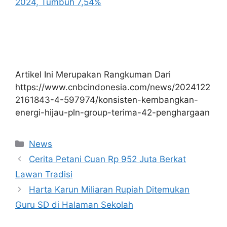
2024, Tumbuh 7,54%
Artikel Ini Merupakan Rangkuman Dari
https://www.cnbcindonesia.com/news/2024122
2161843-4-597974/konsisten-kembangkan-
energi-hijau-pln-group-terima-42-penghargaan
Kategori
News
Cerita Petani Cuan Rp 952 Juta Berkat
Lawan Tradisi
Harta Karun Miliaran Rupiah Ditemukan
Guru SD di Halaman Sekolah