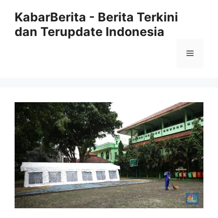
Langsung
KabarBerita - Berita Terkini
ke
dan Terupdate Indonesia
isi
Menu