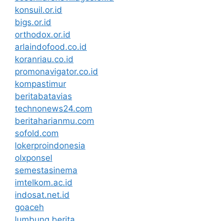
konsuil.or.id
bigs.or.id
orthodox.or.id
arlaindofood.co.id
koranriau.co.id
promonavigator.co.id
kompastimur
beritabatavias
technonews24.com
beritaharianmu.com
sofold.com
lokerproindonesia
olxponsel
semestasinema
imtelkom.ac.id
indosat.net.id
goaceh
lumbung berita