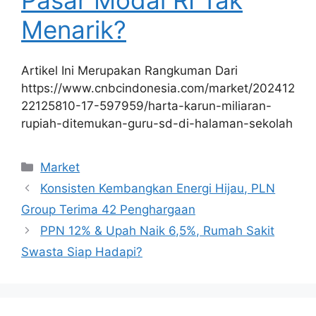
Menarik?
Artikel Ini Merupakan Rangkuman Dari
https://www.cnbcindonesia.com/market/202412
22125810-17-597959/harta-karun-miliaran-
rupiah-ditemukan-guru-sd-di-halaman-sekolah
Kategori
Market
Konsisten Kembangkan Energi Hijau, PLN
Group Terima 42 Penghargaan
PPN 12% & Upah Naik 6,5%, Rumah Sakit
Swasta Siap Hadapi?