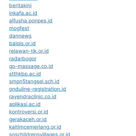
beritakini
inkafa.ac.id
alfusha.ponpes.id
mogfest
dannews
balqis.or.id
relawan-tik.or.id
radarbogor
go-massage.co.id
stthkbp.ac.id
smpn5tangsel.sch.id
onduline-registration.id
rayendraclinic.co.id
aplikasi.ac.id
kontroversi.or.id
gerakaceh.or.id
kaltimcemerlang.or.id
soschildrensvillages.or.id