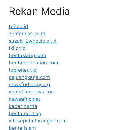
Rekan Media
tv7.co.id
zenfitness.co.id
suzuki-2wheels.or.id
tki.or.id
beritasiang.com
beritabolaharian.com
topreneur.id
pejuangkerja.com
newsfortoday.org
ventstimenews.com
newsafric.net
kabar berita
berita printing
infoseputarlarangan.com
berita islam