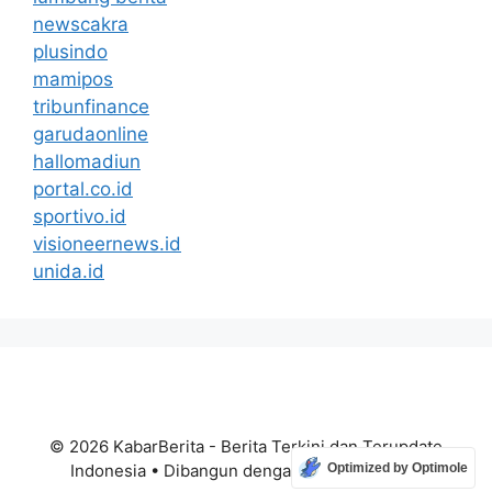
newscakra
plusindo
mamipos
tribunfinance
garudaonline
hallomadiun
portal.co.id
sportivo.id
visioneernews.id
unida.id
© 2026 KabarBerita - Berita Terkini dan Terupdate
Indonesia
• Dibangun dengan
GeneratePress
Optimized by Optimole