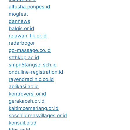
alfusha.ponpes.id
mogfest
dannews
balqis.or.id
relawan-tik.or.id
radarbogor
go-massage.co.id
stthkbp.ac.id
smpn5tangsel.sch.id
onduline-registration.id
rayendraclinic.co.id
aplikasi.ac.id
kontroversi.or.id
gerakaceh.or.id
kaltimcemerlang.or.id
soschildrensvillages.or.id
konsuil.or.id