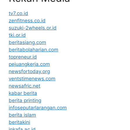
tv7.co.id
zenfitness.co.id
suzuki-2wheels.or.id
tki.or.id
beritasiang.com
beritabolaharian.com
topreneur.id
pejuangkerja.com
newsfortoday.org
ventstimenews.com
newsafric.net
kabar berita
berita printing
infoseputarlarangan.com
berita islam
beritakini
inkafa.ac.id