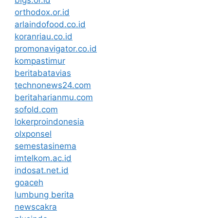
bigs.or.id
orthodox.or.id
arlaindofood.co.id
koranriau.co.id
promonavigator.co.id
kompastimur
beritabatavias
technonews24.com
beritaharianmu.com
sofold.com
lokerproindonesia
olxponsel
semestasinema
imtelkom.ac.id
indosat.net.id
goaceh
lumbung berita
newscakra