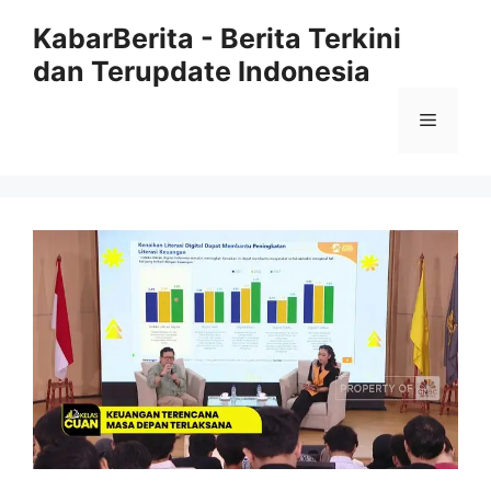
Langsung
KabarBerita - Berita Terkini
ke
dan Terupdate Indonesia
isi
Menu