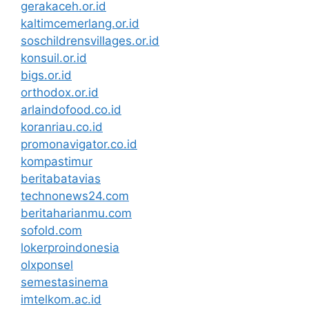
gerakaceh.or.id
kaltimcemerlang.or.id
soschildrensvillages.or.id
konsuil.or.id
bigs.or.id
orthodox.or.id
arlaindofood.co.id
koranriau.co.id
promonavigator.co.id
kompastimur
beritabatavias
technonews24.com
beritaharianmu.com
sofold.com
lokerproindonesia
olxponsel
semestasinema
imtelkom.ac.id