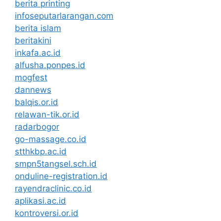
berita printing
infoseputarlarangan.com
berita islam
beritakini
inkafa.ac.id
alfusha.ponpes.id
mogfest
dannews
balqis.or.id
relawan-tik.or.id
radarbogor
go-massage.co.id
stthkbp.ac.id
smpn5tangsel.sch.id
onduline-registration.id
rayendraclinic.co.id
aplikasi.ac.id
kontroversi.or.id