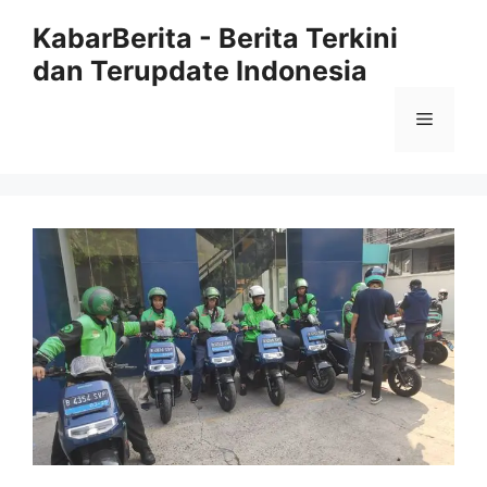
Langsung
KabarBerita - Berita Terkini
ke
dan Terupdate Indonesia
isi
Menu