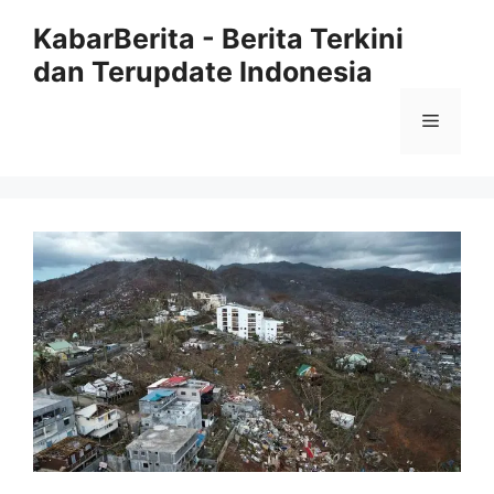
Langsung
KabarBerita - Berita Terkini
ke
dan Terupdate Indonesia
isi
Menu