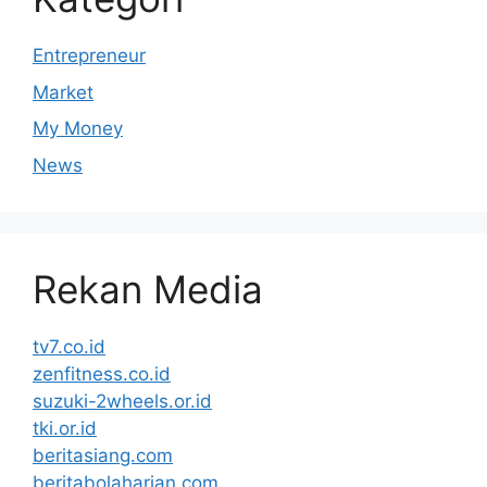
Entrepreneur
Market
My Money
News
Rekan Media
tv7.co.id
zenfitness.co.id
suzuki-2wheels.or.id
tki.or.id
beritasiang.com
beritabolaharian.com