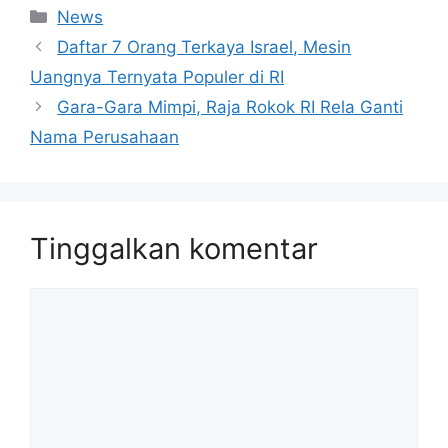
Kategori
News
Daftar 7 Orang Terkaya Israel, Mesin
Uangnya Ternyata Populer di RI
Gara-Gara Mimpi, Raja Rokok RI Rela Ganti
Nama Perusahaan
Tinggalkan komentar
Komentar