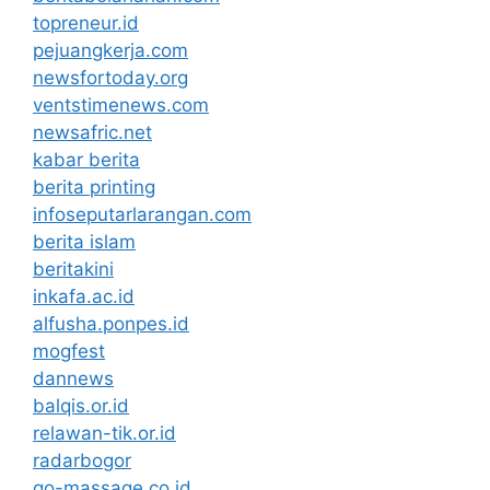
topreneur.id
pejuangkerja.com
newsfortoday.org
ventstimenews.com
newsafric.net
kabar berita
berita printing
infoseputarlarangan.com
berita islam
beritakini
inkafa.ac.id
alfusha.ponpes.id
mogfest
dannews
balqis.or.id
relawan-tik.or.id
radarbogor
go-massage.co.id