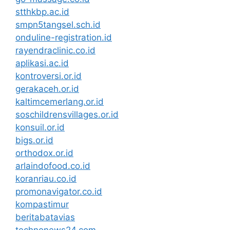
stthkbp.ac.id
smpn5tangsel.sch.id
onduline-registration.id
rayendraclinic.co.id
aplikasi.ac.id
kontroversi.or.id
gerakaceh.or.id
kaltimcemerlang.or.id
soschildrensvillages.or.id
konsuil.or.id
bigs.or.id
orthodox.or.id
arlaindofood.co.id
koranriau.co.id
promonavigator.co.id
kompastimur
beritabatavias
technonews24.com