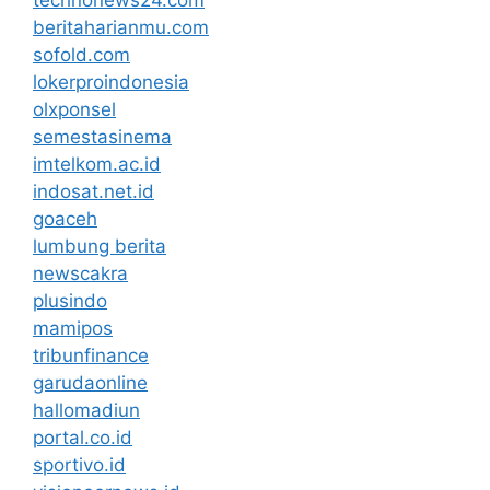
beritaharianmu.com
sofold.com
lokerproindonesia
olxponsel
semestasinema
imtelkom.ac.id
indosat.net.id
goaceh
lumbung berita
newscakra
plusindo
mamipos
tribunfinance
garudaonline
hallomadiun
portal.co.id
sportivo.id