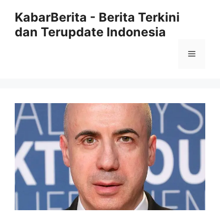
Langsung
KabarBerita - Berita Terkini
ke
dan Terupdate Indonesia
isi
Menu