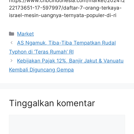
https://www.cnbcindonesia.com/market/202412
22173651-17-597997/daftar-7-orang-terkaya-
israel-mesin-uangnya-ternyata-populer-di-ri
Kategori
Market
AS Ngamuk, Tiba-Tiba Tempatkan Rudal
Typhon di ‘Teras Rumah’ RI
Kebijakan Pajak 12%, Banjir Jakut & Vanuatu
Kembali Diguncang Gempa
Tinggalkan komentar
Komentar