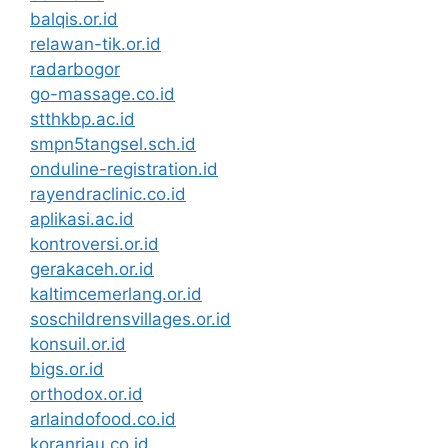
balqis.or.id
relawan-tik.or.id
radarbogor
go-massage.co.id
stthkbp.ac.id
smpn5tangsel.sch.id
onduline-registration.id
rayendraclinic.co.id
aplikasi.ac.id
kontroversi.or.id
gerakaceh.or.id
kaltimcemerlang.or.id
soschildrensvillages.or.id
konsuil.or.id
bigs.or.id
orthodox.or.id
arlaindofood.co.id
koranriau.co.id