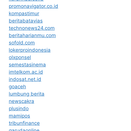
promonavigator.co.id
kompastimur
beritabatavias
technonews24.com
beritaharianmu.com
sofold.com
lokerproindonesia
olxponsel
semestasinema
imtelkom.ac.id
indosat.net.id
goaceh
lumbung berita
newscakra
plusindo
mamipos
tribunfinance
garudaonline