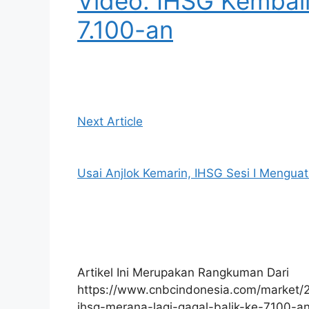
Video: IHSG Kembali
7.100-an
Next Article
Usai Anjlok Kemarin, IHSG Sesi I Menguat
Artikel Ini Merupakan Rangkuman Dari
https://www.cnbcindonesia.com/market/2
ihsg-merana-lagi-gagal-balik-ke-7100-a