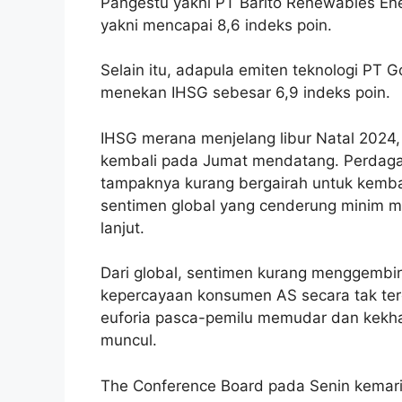
Pangestu yakni PT Barito Renewables En
yakni mencapai 8,6 indeks poin.
Selain itu, adapula emiten teknologi PT
menekan IHSG sebesar 6,9 indeks poin.
IHSG merana menjelang libur Natal 2024
kembali pada Jumat mendatang
. Perdag
tampaknya kurang bergairah untuk kembali
sentimen global yang cenderung minim me
lanjut.
Dari global, sentimen kurang menggembir
kepercayaan konsumen AS secara tak te
euforia pasca-pemilu memudar dan kekha
muncul.
The Conference Board pada Senin kemar