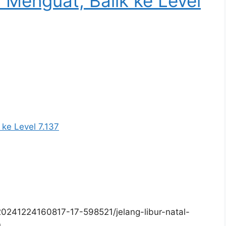
 Menguat, Balik ke Level
 ke Level 7.137
0241224160817-17-598521/jelang-libur-natal-
n