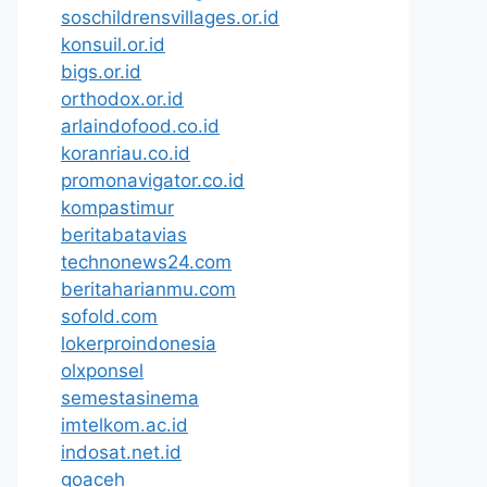
soschildrensvillages.or.id
konsuil.or.id
bigs.or.id
orthodox.or.id
arlaindofood.co.id
koranriau.co.id
promonavigator.co.id
kompastimur
beritabatavias
technonews24.com
beritaharianmu.com
sofold.com
lokerproindonesia
olxponsel
semestasinema
imtelkom.ac.id
indosat.net.id
goaceh