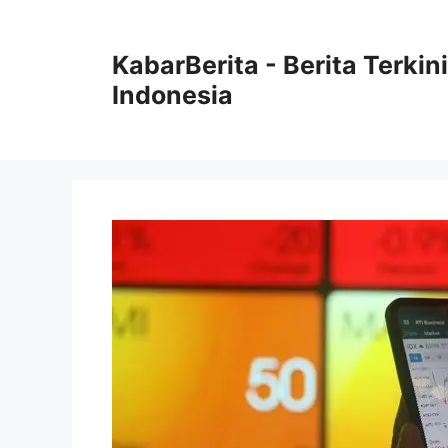
Langsung
ke
KabarBerita - Berita Terki
isi
Indonesia