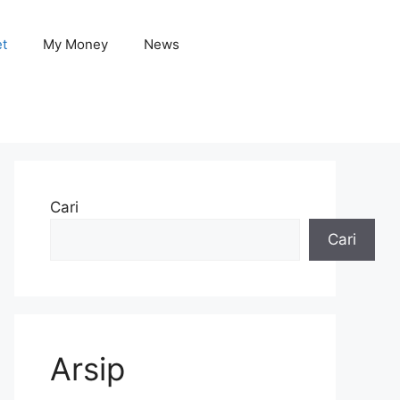
et
My Money
News
Cari
Cari
Arsip