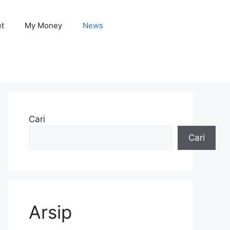
et
My Money
News
Cari
Cari
Arsip