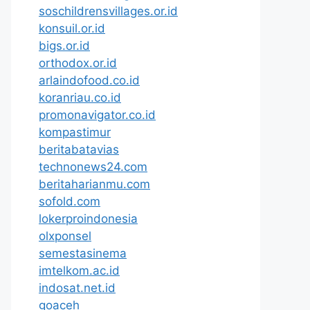
soschildrensvillages.or.id
konsuil.or.id
bigs.or.id
orthodox.or.id
arlaindofood.co.id
koranriau.co.id
promonavigator.co.id
kompastimur
beritabatavias
technonews24.com
beritaharianmu.com
sofold.com
lokerproindonesia
olxponsel
semestasinema
imtelkom.ac.id
indosat.net.id
goaceh