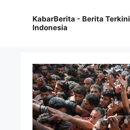
Langsung
ke
KabarBerita - Berita Terki
isi
Indonesia