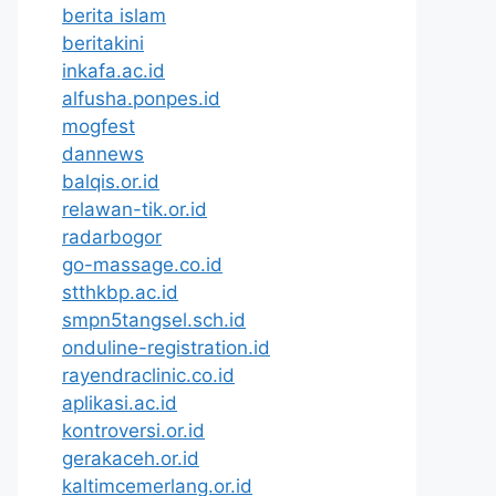
berita islam
beritakini
inkafa.ac.id
alfusha.ponpes.id
mogfest
dannews
balqis.or.id
relawan-tik.or.id
radarbogor
go-massage.co.id
stthkbp.ac.id
smpn5tangsel.sch.id
onduline-registration.id
rayendraclinic.co.id
aplikasi.ac.id
kontroversi.or.id
gerakaceh.or.id
kaltimcemerlang.or.id