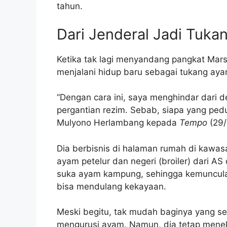
tahun.
Dari Jenderal Jadi Tuk
Ketika tak lagi menyandang pangkat Marseka
menjalani hidup baru sebagai tukang aya
“Dengan cara ini, saya menghindar dari d
pergantian rezim. Sebab, siapa yang ped
Mulyono Herlambang kepada
Tempo
(29/
Dia berbisnis di halaman rumah di kawa
ayam petelur dan negeri (broiler) dari A
suka ayam kampung, sehingga kemunculan
bisa mendulang kekayaan.
Meski begitu, tak mudah baginya yang seor
mengurusi ayam. Namun, dia tetap menek