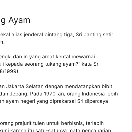
ang Ayam
l alias jenderal bintang tiga, Sri banting setir
m.
engki dan iri yang amat kental mewarnai
uli kepada seorang tukang ayam?” kata Sri
8/1999).
san Jakarta Selatan dengan mendatangkan bibit
S dan Jepang. Pada 1970-an, orang Indonesia lebih
 ayam negeri yang diprakarsai Sri dipercaya
ang prajurit tulen untuk berbisnis, terlebih
uni karena itu satu-satunya mata pencaharian.