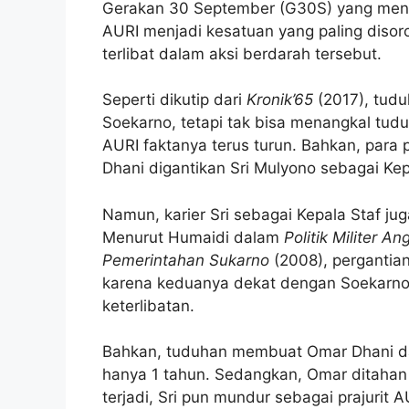
Gerakan 30 September (G30S) yang mene
AURI menjadi kesatuan yang paling disoro
terlibat dalam aksi berdarah tersebut.
Seperti dikutip dari
Kronik’65
(2017), tud
Soekarno, tetapi tak bisa menangkal tud
AURI faktanya terus turun. Bahkan, para p
Dhani digantikan Sri Mulyono sebagai Ke
Namun, karier Sri sebagai Kepala Staf juga
Menurut Humaidi dalam
Politik Militer 
Pemerintahan Sukarno
(2008), pergantian
karena keduanya dekat dengan Soekarno d
keterlibatan.
Bahkan, tuduhan membuat Omar Dhani dan
hanya 1 tahun. Sedangkan, Omar ditahan 
terjadi, Sri pun mundur sebagai prajurit