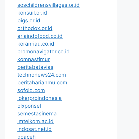
soschildrensvillages.or.id
konsuil.or.id
bigs.or.id
orthodox.or.id
arlaindofood.co.id
koranriau.co.id
promonavigator.co.id
kompastimur
beritabatavias
technonews24.com
beritaharianmu.com
sofold.com
lokerproindonesia
olxponsel
semestasinema
imtelkom.ac.id
indosat.net.id
goaceh