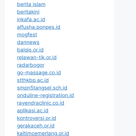
berita islam
beritakini
inkafa.ac.id
alfusha.ponpes.id
mogfest
dannews
balqis.or.id
relawan-tik.or.id
radarbogor
go-massage.co.id
stthkbp.ac.id
smpn5tangsel.sch.id
onduline-registration.id
rayendraclinic.co.id
aplikasi.ac.id
kontroversi.or.id
gerakaceh.or.id
kaltimcemerlang.or.id