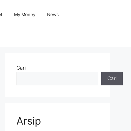
et
My Money
News
Cari
Cari
Arsip