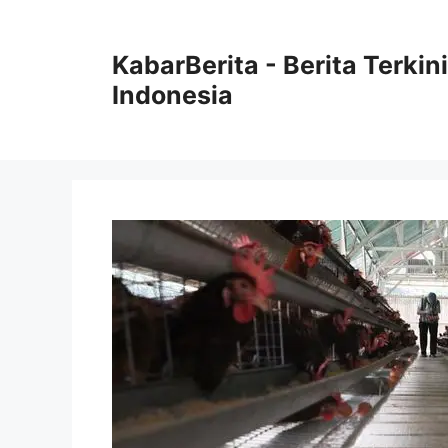
Langsung
ke
KabarBerita - Berita Terki
isi
Indonesia