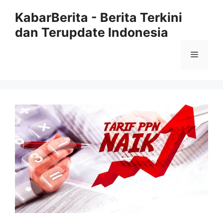
Langsung
KabarBerita - Berita Terkini
ke
dan Terupdate Indonesia
isi
Menu