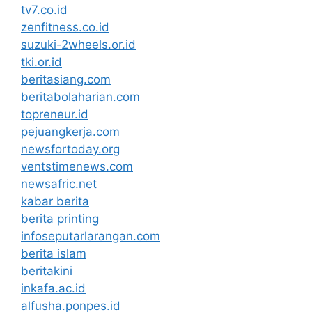
tv7.co.id
zenfitness.co.id
suzuki-2wheels.or.id
tki.or.id
beritasiang.com
beritabolaharian.com
topreneur.id
pejuangkerja.com
newsfortoday.org
ventstimenews.com
newsafric.net
kabar berita
berita printing
infoseputarlarangan.com
berita islam
beritakini
inkafa.ac.id
alfusha.ponpes.id