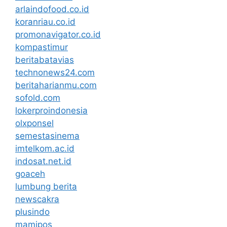
arlaindofood.co.id
koranriau.co.id
promonavigator.co.id
kompastimur
beritabatavias
technonews24.com
beritaharianmu.com
sofold.com
lokerproindonesia
olxponsel
semestasinema
imtelkom.ac.id
indosat.net.id
goaceh
lumbung berita
newscakra
plusindo
mamipos