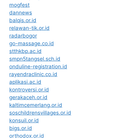
mogfest
dannews
balqis.or.id
relawan-tik.or.id
radarbogor
go-massage.co.id
stthkbp.ac.id
smpn5tangsel.sch.id
onduline-registration.id
rayendraclinic.co.id
aplikasi.ac.id
kontroversi.or.id
gerakaceh.or.id
kaltimcemerlang.or.id
soschildrensvillages.or.id
konsuil.or.id
bigs.or.id
orthodox.or.id