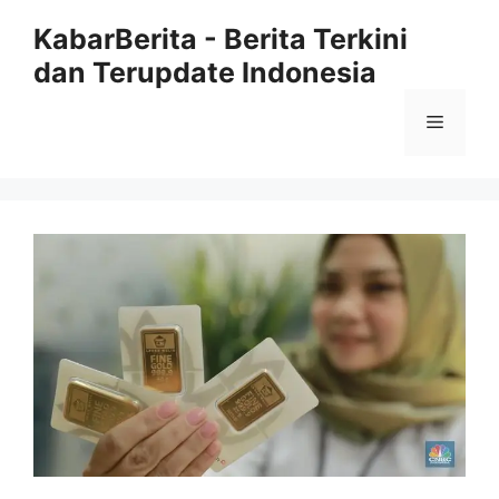
Langsung
KabarBerita - Berita Terkini
ke
dan Terupdate Indonesia
isi
Menu