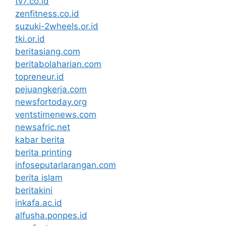
tv7.co.id
zenfitness.co.id
suzuki-2wheels.or.id
tki.or.id
beritasiang.com
beritabolaharian.com
topreneur.id
pejuangkerja.com
newsfortoday.org
ventstimenews.com
newsafric.net
kabar berita
berita printing
infoseputarlarangan.com
berita islam
beritakini
inkafa.ac.id
alfusha.ponpes.id