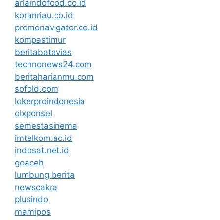
arlaindofood.co.id
koranriau.co.id
promonavigator.co.id
kompastimur
beritabatavias
technonews24.com
beritaharianmu.com
sofold.com
lokerproindonesia
olxponsel
semestasinema
imtelkom.ac.id
indosat.net.id
goaceh
lumbung berita
newscakra
plusindo
mamipos