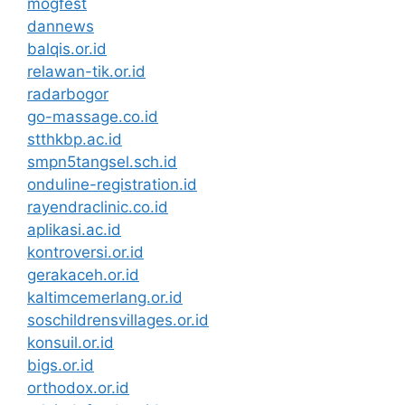
mogfest
dannews
balqis.or.id
relawan-tik.or.id
radarbogor
go-massage.co.id
stthkbp.ac.id
smpn5tangsel.sch.id
onduline-registration.id
rayendraclinic.co.id
aplikasi.ac.id
kontroversi.or.id
gerakaceh.or.id
kaltimcemerlang.or.id
soschildrensvillages.or.id
konsuil.or.id
bigs.or.id
orthodox.or.id