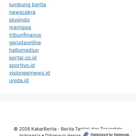
lumbung berita
newscakra
plusindo
mamipos
tribunfinance
garudaonline
hallomadiun
portal.co.id
sportivo.id
visioneernews.id
unida.id
© 2026 KabarBerita - Berita Terkini dan Terupdate
Indonesia
• Dibangun dengan
GeneratePress
Optimized by Optimole