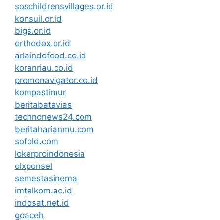
soschildrensvillages.or.id
konsuil.or.id
bigs.or.id
orthodox.or.id
arlaindofood.co.id
koranriau.co.id
promonavigator.co.id
kompastimur
beritabatavias
technonews24.com
beritaharianmu.com
sofold.com
lokerproindonesia
olxponsel
semestasinema
imtelkom.ac.id
indosat.net.id
goaceh