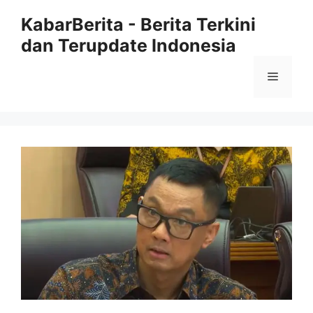
Langsung
KabarBerita - Berita Terkini
ke
dan Terupdate Indonesia
isi
Menu