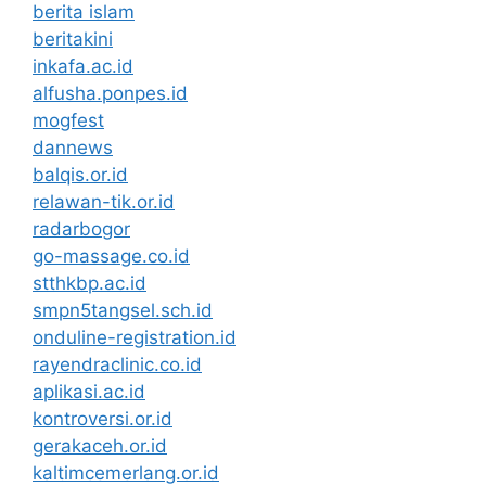
berita islam
beritakini
inkafa.ac.id
alfusha.ponpes.id
mogfest
dannews
balqis.or.id
relawan-tik.or.id
radarbogor
go-massage.co.id
stthkbp.ac.id
smpn5tangsel.sch.id
onduline-registration.id
rayendraclinic.co.id
aplikasi.ac.id
kontroversi.or.id
gerakaceh.or.id
kaltimcemerlang.or.id