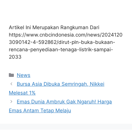
Artikel Ini Merupakan Rangkuman Dari
https://www.cnbcindonesia.com/news/2024120
3090142-4-592862/dirut-pln-buka-bukaan-
rencana-penyediaan-tenaga-listrik-sampai-
2033
Kategori
News
Bursa Asia Dibuka Semringah, Nikkei
Melesat 1%
Emas Dunia Ambruk Gak Ngaruh! Harga
Emas Antam Tetap Melaju