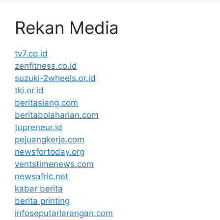
Rekan Media
tv7.co.id
zenfitness.co.id
suzuki-2wheels.or.id
tki.or.id
beritasiang.com
beritabolaharian.com
topreneur.id
pejuangkerja.com
newsfortoday.org
ventstimenews.com
newsafric.net
kabar berita
berita printing
infoseputarlarangan.com