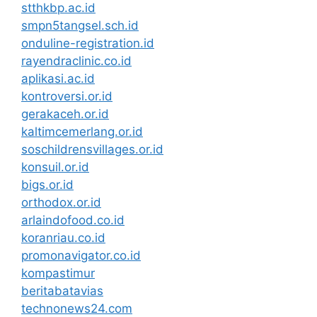
stthkbp.ac.id
smpn5tangsel.sch.id
onduline-registration.id
rayendraclinic.co.id
aplikasi.ac.id
kontroversi.or.id
gerakaceh.or.id
kaltimcemerlang.or.id
soschildrensvillages.or.id
konsuil.or.id
bigs.or.id
orthodox.or.id
arlaindofood.co.id
koranriau.co.id
promonavigator.co.id
kompastimur
beritabatavias
technonews24.com