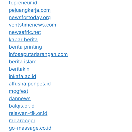
topreneur.id
pejuangkerja.com
newsfortoday.org
ventstimenews.com
newsafric.net
kabar berita
berita printing
infoseputarlarangan.com
berita islam
beritakini
inkafa.ac.id
alfusha.ponpes.id
mogfest
dannews
balqis.or.id
relawan-tik.or.id
radarbogor
go-massage.co.id