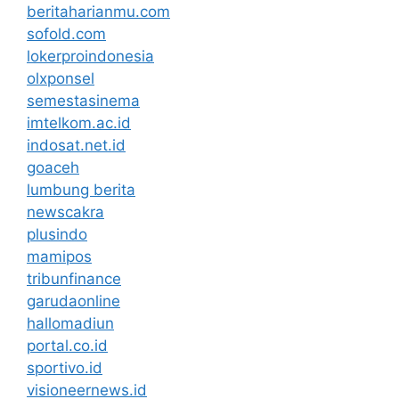
beritaharianmu.com
sofold.com
lokerproindonesia
olxponsel
semestasinema
imtelkom.ac.id
indosat.net.id
goaceh
lumbung berita
newscakra
plusindo
mamipos
tribunfinance
garudaonline
hallomadiun
portal.co.id
sportivo.id
visioneernews.id