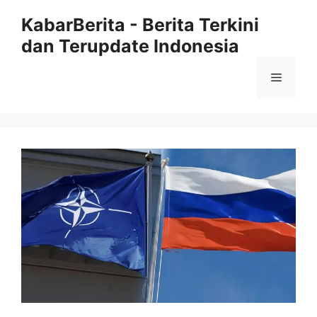
Langsung
KabarBerita - Berita Terkini
ke
dan Terupdate Indonesia
isi
Menu