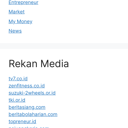
Entrepreneur
Market
My Money
News
Rekan Media
tv7.co.id
zenfitness.co.id
suzuki-2wheels.or.id
tki.or.id
beritasiang.com
beritabolaharian.com
topreneur.id