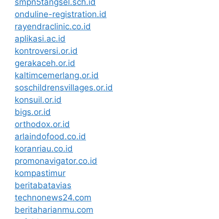
smpn5tangsel.sch.id
onduline-registration.id
rayendraclinic.co.id
aplikasi.ac.id
kontroversi.or.id
gerakaceh.or.id
kaltimcemerlang.or.id
soschildrensvillages.or.id
konsuil.or.id
bigs.or.id
orthodox.or.id
arlaindofood.co.id
koranriau.co.id
promonavigator.co.id
kompastimur
beritabatavias
technonews24.com
beritaharianmu.com