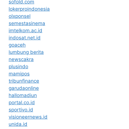
sofold.com
lokerproindonesia
olxponsel
semestasinema
imtelkom.ac.id
indosat.net.id
goaceh
lumbung berita
newscakra
plusindo
mamipos
tribunfinance
garudaonline
hallomadiun
portal.co.id
sportivo.id
visioneernews.id
unida.id