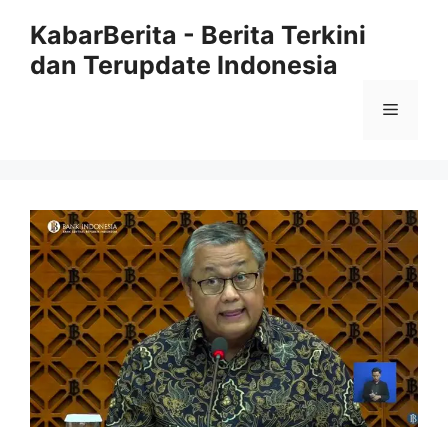
Langsung
KabarBerita - Berita Terkini
ke
dan Terupdate Indonesia
isi
Menu