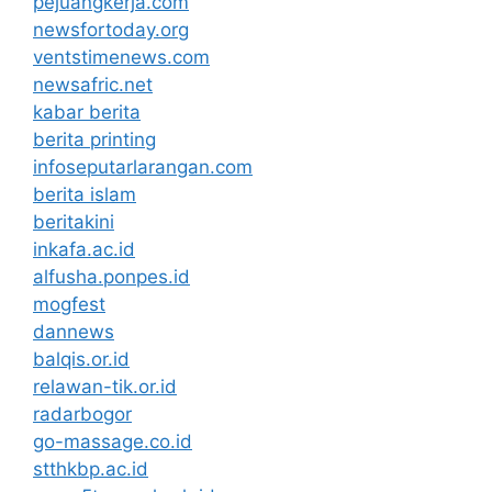
pejuangkerja.com
newsfortoday.org
ventstimenews.com
newsafric.net
kabar berita
berita printing
infoseputarlarangan.com
berita islam
beritakini
inkafa.ac.id
alfusha.ponpes.id
mogfest
dannews
balqis.or.id
relawan-tik.or.id
radarbogor
go-massage.co.id
stthkbp.ac.id