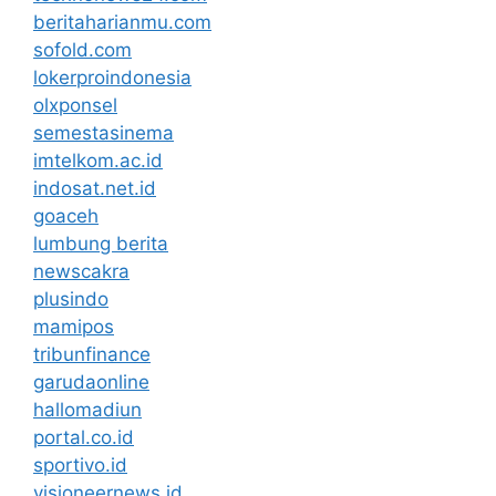
beritaharianmu.com
sofold.com
lokerproindonesia
olxponsel
semestasinema
imtelkom.ac.id
indosat.net.id
goaceh
lumbung berita
newscakra
plusindo
mamipos
tribunfinance
garudaonline
hallomadiun
portal.co.id
sportivo.id
visioneernews.id