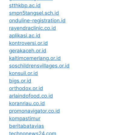
stthkbp.ac.id
smpn5tangsel.sch.id
onduline-registration.id
rayendraclinic.co.id
aplikasi.ac.id
kontroversi.or.id
gerakaceh.or.id
kaltimcemerlang.or.id
soschildrensvillages.or.id
konsuil.or.id
bigs.or.id
orthodox.or.id
arlaindofood.co.id
koranriau.co.id
promonavigator.co.id
kompastimur
beritabatavias
technonews24.com