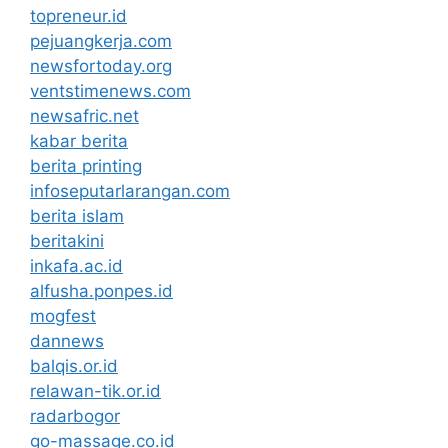
topreneur.id
pejuangkerja.com
newsfortoday.org
ventstimenews.com
newsafric.net
kabar berita
berita printing
infoseputarlarangan.com
berita islam
beritakini
inkafa.ac.id
alfusha.ponpes.id
mogfest
dannews
balqis.or.id
relawan-tik.or.id
radarbogor
go-massage.co.id