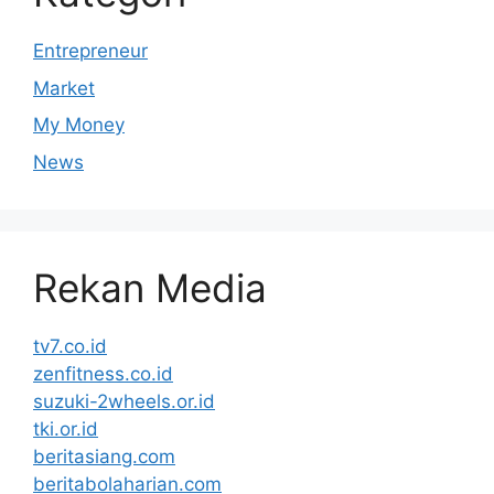
Entrepreneur
Market
My Money
News
Rekan Media
tv7.co.id
zenfitness.co.id
suzuki-2wheels.or.id
tki.or.id
beritasiang.com
beritabolaharian.com