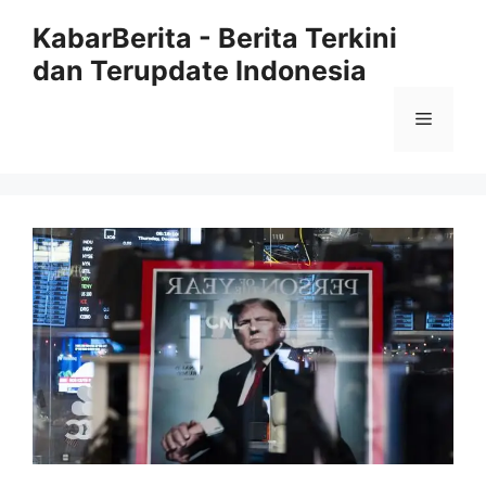
Langsung
KabarBerita - Berita Terkini
ke
dan Terupdate Indonesia
isi
Menu