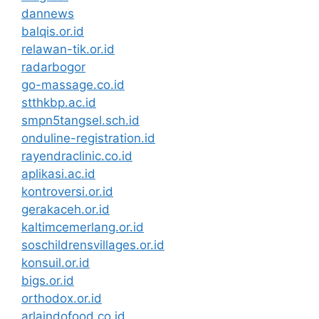
dannews
balqis.or.id
relawan-tik.or.id
radarbogor
go-massage.co.id
stthkbp.ac.id
smpn5tangsel.sch.id
onduline-registration.id
rayendraclinic.co.id
aplikasi.ac.id
kontroversi.or.id
gerakaceh.or.id
kaltimcemerlang.or.id
soschildrensvillages.or.id
konsuil.or.id
bigs.or.id
orthodox.or.id
arlaindofood.co.id