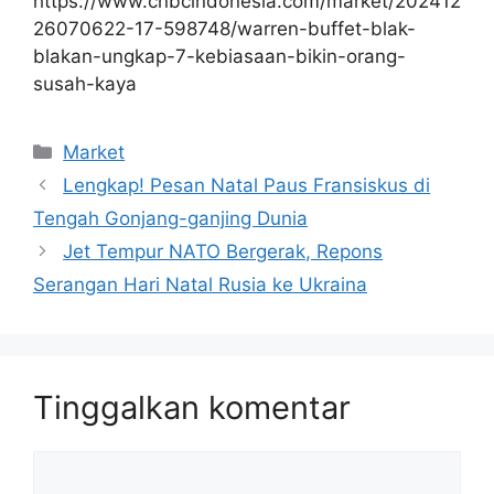
https://www.cnbcindonesia.com/market/202412
26070622-17-598748/warren-buffet-blak-
blakan-ungkap-7-kebiasaan-bikin-orang-
susah-kaya
Kategori
Market
Lengkap! Pesan Natal Paus Fransiskus di
Tengah Gonjang-ganjing Dunia
Jet Tempur NATO Bergerak, Repons
Serangan Hari Natal Rusia ke Ukraina
Tinggalkan komentar
Komentar