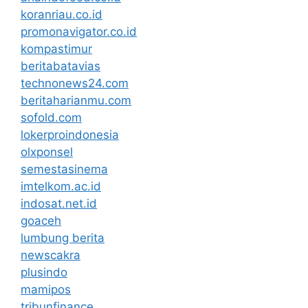
koranriau.co.id
promonavigator.co.id
kompastimur
beritabatavias
technonews24.com
beritaharianmu.com
sofold.com
lokerproindonesia
olxponsel
semestasinema
imtelkom.ac.id
indosat.net.id
goaceh
lumbung berita
newscakra
plusindo
mamipos
tribunfinance