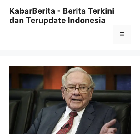
Langsung
KabarBerita - Berita Terkini
ke
dan Terupdate Indonesia
isi
Menu