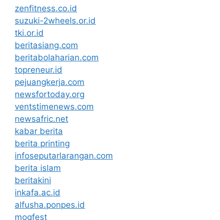
zenfitness.co.id
suzuki-2wheels.or.id
tki.or.id
beritasiang.com
beritabolaharian.com
topreneur.id
pejuangkerja.com
newsfortoday.org
ventstimenews.com
newsafric.net
kabar berita
berita printing
infoseputarlarangan.com
berita islam
beritakini
inkafa.ac.id
alfusha.ponpes.id
mogfest