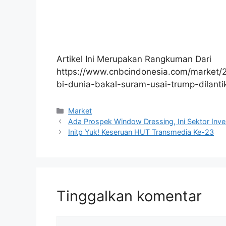
Artikel Ini Merupakan Rangkuman Dari
https://www.cnbcindonesia.com/market
bi-dunia-bakal-suram-usai-trump-dilanti
Kategori
Market
Ada Prospek Window Dressing, Ini Sektor Inves
Initp Yuk! Keseruan HUT Transmedia Ke-23
Tinggalkan komentar
Komentar