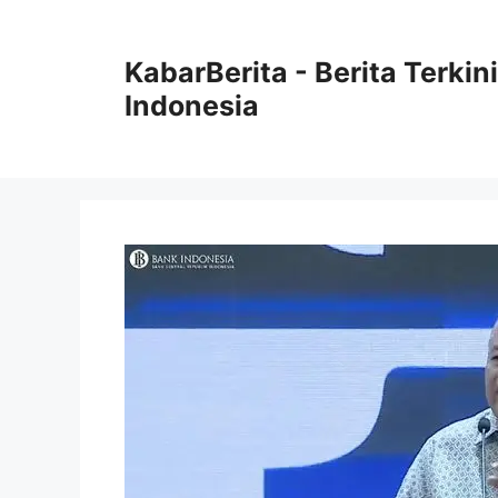
Langsung
ke
KabarBerita - Berita Terki
isi
Indonesia