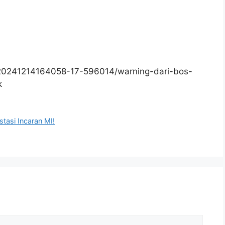
/20241214164058-17-596014/warning-dari-bos-
k
tasi Incaran MI!