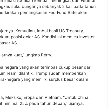
n inflasi AS akan kembali meningkat dan Federal
kas suku bunganya sebanyak 2 kali pada tahun
erkirakan pemangkasan Fed Fund Rate akan
 ujarnya. Kemudian, imbal hasil US Treasury,
uat posisi dolar AS. Kondisi ini memicu investor
 pasar AS.
larnya kuat,” ungkap Perry.
a negara yang akan terimbas cukup besar dari
elum resmi dilantik, Trump sudah memberikan
ara-negara yang memiliki surplus besar dalam
da, Meksiko, Eropa dan Vietnam. “Untuk China,
f minimal 25% pada tahun depan,” ujarnya.