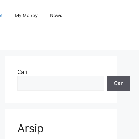
et
My Money
News
Cari
Cari
Arsip