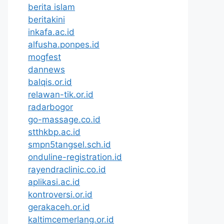
berita islam
beritakini
inkafa.ac.id
alfusha.ponpes.id
mogfest
dannews
balqis.or.id
relawan-tik.or.id
radarbogor
go-massage.co.id
stthkbp.ac.id
smpn5tangsel.sch.id
onduline-registration.id
rayendraclinic.co.id
aplikasi.ac.id
kontroversi.or.id
gerakaceh.or.id
kaltimcemerlang.or.id