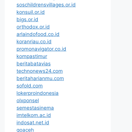
soschildrensvillages.or.id
konsuil.or.id
bigs.or.id
orthodox.or.id
arlaindofood.co.id
koranriau.co.id
promonavigator.co.id
kompastimur
beritabatavias
technonews24.com
beritaharianmu.com
sofold.com
lokerproindonesia
olxponsel
semestasinema
imtelkom.ac.id
indosat.net.id
goaceh