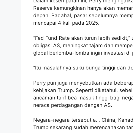
Dalam kesempatan ini, Perry mengingatka
Reserve kemungkinan hanya akan memang
depan. Padahal, pasar sebelumnya memp
mencapai 4 kali pada 2025.
“Fed Fund Rate akan turun lebih sedikit,”
obligasi AS, meningkat tajam dan memperk
global berlomba-lomba ingin investasi di
“Itu masalahnya suku bunga tinggi dan do
Perry pun juga menyebutkan ada beberap
kebijakan Trump. Seperti diketahui, seb
ancaman tarif bea masuk tinggi bagi neg
neraca perdagangan dengan AS.
Negara-negara tersebut a.l. China, Kana
Trump sekarang sudah merencanakan tari