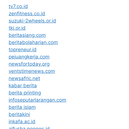
tv7.co.id
zenfitness.co.id
suzuki-2wheels.or.id
tki.or.id
beritasiang.com
beritabolaharian.com
topreneur.id
pejuangkerja.com
newsfortoday.org
ventstimenews.com
newsafric.net
kabar berita
berita printing
infoseputarlarangan.com
berita islam
beritakini
inkafa.ac.id
alfusha.ponpes.id