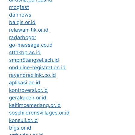
mogfest
dannews
balqis.or.id
relawan-tik.or.id
radarbogor
go-massage.co.id
stthkbp.ac.id
smpn5tangsel.sch.id
onduline-registration.id
rayendraclinic.co.id
aplikasi.ac.id
kontroversi.or.id
gerakaceh.or.id
kaltimcemerlang.or.id
soschildrensvillages.or.id
konsuil.or.id
bigs.or.id