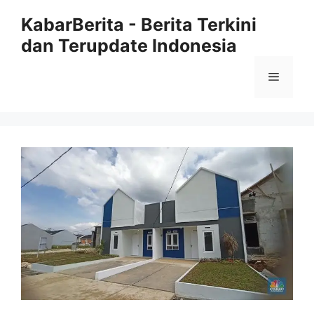
Langsung
KabarBerita - Berita Terkini
ke
dan Terupdate Indonesia
isi
Menu