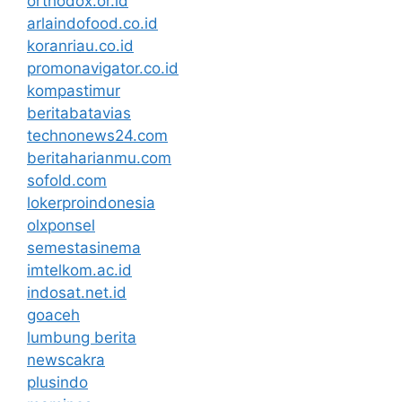
orthodox.or.id
arlaindofood.co.id
koranriau.co.id
promonavigator.co.id
kompastimur
beritabatavias
technonews24.com
beritaharianmu.com
sofold.com
lokerproindonesia
olxponsel
semestasinema
imtelkom.ac.id
indosat.net.id
goaceh
lumbung berita
newscakra
plusindo