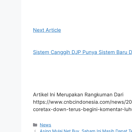
Next Article
Sistem Canggih DJP Punya Sistem Baru De
Artikel Ini Merupakan Rangkuman Dari
https://www.cnbcindonesia.com/news/2
coretax-down-terus-begini-komentar-luh
Kategori
News
Asing Mulai Net Buy, Saham Ini Masih Dapat T