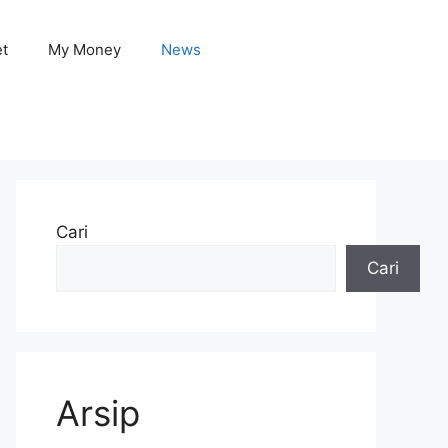
et
My Money
News
Cari
Cari
Arsip