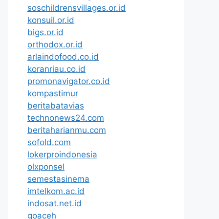
soschildrensvillages.or.id
konsuil.or.id
bigs.or.id
orthodox.or.id
arlaindofood.co.id
koranriau.co.id
promonavigator.co.id
kompastimur
beritabatavias
technonews24.com
beritaharianmu.com
sofold.com
lokerproindonesia
olxponsel
semestasinema
imtelkom.ac.id
indosat.net.id
goaceh