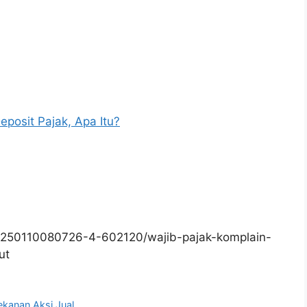
posit Pajak, Apa Itu?
0250110080726-4-602120/wajib-pajak-komplain-
ut
ekanan Aksi Jual