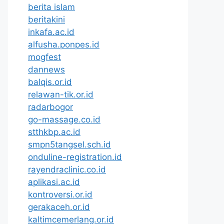
berita islam
beritakini
inkafa.ac.id
alfusha.ponpes.id
mogfest
dannews
balqis.or.id
relawan-tik.or.id
radarbogor
go-massage.co.id
stthkbp.ac.id
smpn5tangsel.sch.id
onduline-registration.id
rayendraclinic.co.id
aplikasi.ac.id
kontroversi.or.id
gerakaceh.or.id
kaltimcemerlang.or.id