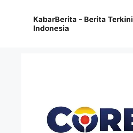
Langsung
ke
KabarBerita - Berita Terki
isi
Indonesia