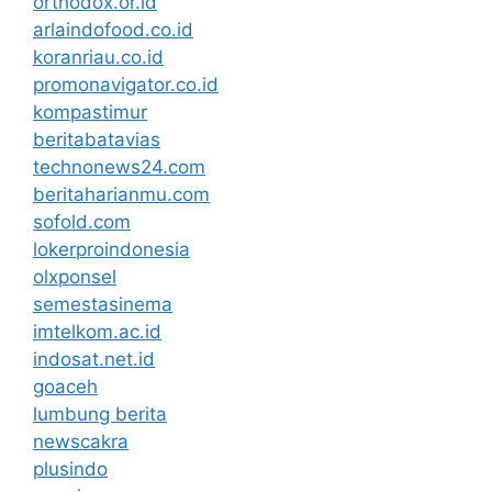
orthodox.or.id
arlaindofood.co.id
koranriau.co.id
promonavigator.co.id
kompastimur
beritabatavias
technonews24.com
beritaharianmu.com
sofold.com
lokerproindonesia
olxponsel
semestasinema
imtelkom.ac.id
indosat.net.id
goaceh
lumbung berita
newscakra
plusindo