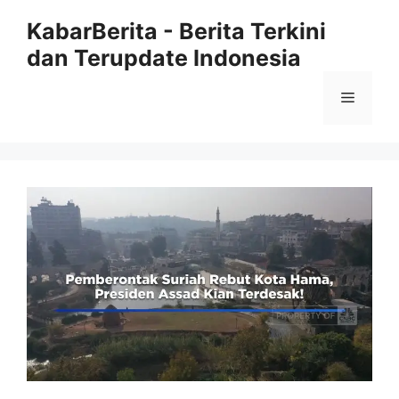
Langsung
KabarBerita - Berita Terkini
ke
dan Terupdate Indonesia
isi
Menu