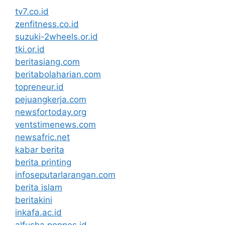
tv7.co.id
zenfitness.co.id
suzuki-2wheels.or.id
tki.or.id
beritasiang.com
beritabolaharian.com
topreneur.id
pejuangkerja.com
newsfortoday.org
ventstimenews.com
newsafric.net
kabar berita
berita printing
infoseputarlarangan.com
berita islam
beritakini
inkafa.ac.id