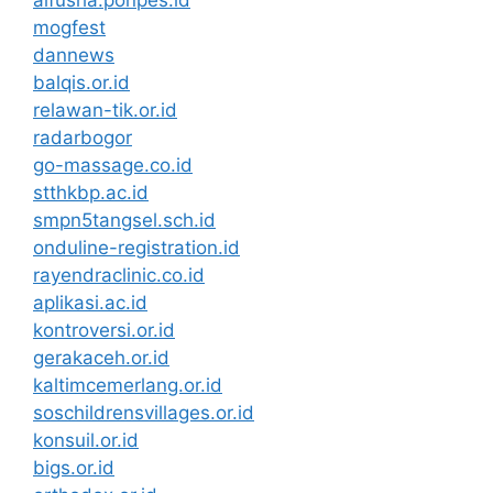
alfusha.ponpes.id
mogfest
dannews
balqis.or.id
relawan-tik.or.id
radarbogor
go-massage.co.id
stthkbp.ac.id
smpn5tangsel.sch.id
onduline-registration.id
rayendraclinic.co.id
aplikasi.ac.id
kontroversi.or.id
gerakaceh.or.id
kaltimcemerlang.or.id
soschildrensvillages.or.id
konsuil.or.id
bigs.or.id