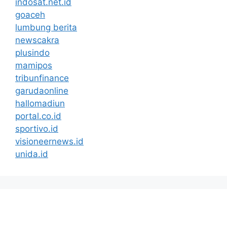
indosat.net.id
goaceh
lumbung berita
newscakra
plusindo
mamipos
tribunfinance
garudaonline
hallomadiun
portal.co.id
sportivo.id
visioneernews.id
unida.id