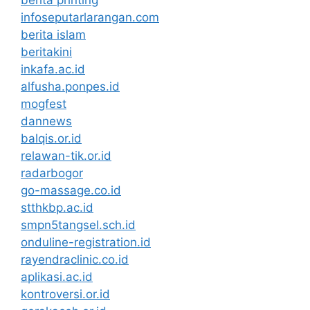
berita printing
infoseputarlarangan.com
berita islam
beritakini
inkafa.ac.id
alfusha.ponpes.id
mogfest
dannews
balqis.or.id
relawan-tik.or.id
radarbogor
go-massage.co.id
stthkbp.ac.id
smpn5tangsel.sch.id
onduline-registration.id
rayendraclinic.co.id
aplikasi.ac.id
kontroversi.or.id