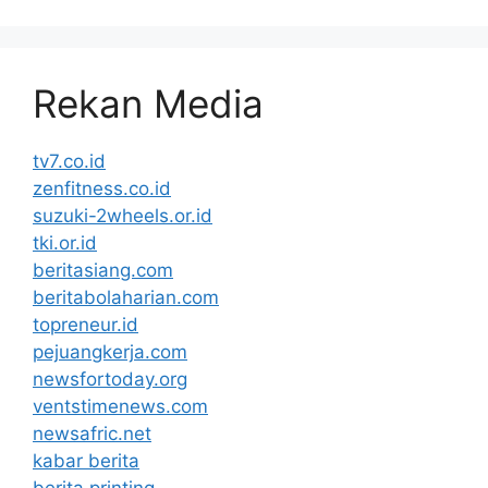
Rekan Media
tv7.co.id
zenfitness.co.id
suzuki-2wheels.or.id
tki.or.id
beritasiang.com
beritabolaharian.com
topreneur.id
pejuangkerja.com
newsfortoday.org
ventstimenews.com
newsafric.net
kabar berita