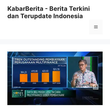
Langsung
KabarBerita - Berita Terkini
ke
dan Terupdate Indonesia
isi
Menu