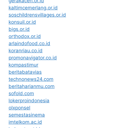
gerakaceh.or.id
kaltimcemerlang.or.id
soschildrensvillages.or.id
konsuil.or.id
bigs.or.id
orthodox.or.id
arlaindofood.co.id
koranriau.co.id
promonavigator.co.id
kompastimur
beritabatavias
technonews24.com
beritaharianmu.com
sofold.com
lokerproindonesia
olxponsel
semestasinema
imtelkom.ac.id