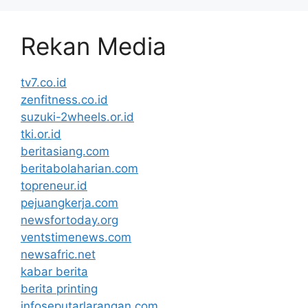
Rekan Media
tv7.co.id
zenfitness.co.id
suzuki-2wheels.or.id
tki.or.id
beritasiang.com
beritabolaharian.com
topreneur.id
pejuangkerja.com
newsfortoday.org
ventstimenews.com
newsafric.net
kabar berita
berita printing
infoseputarlarangan.com