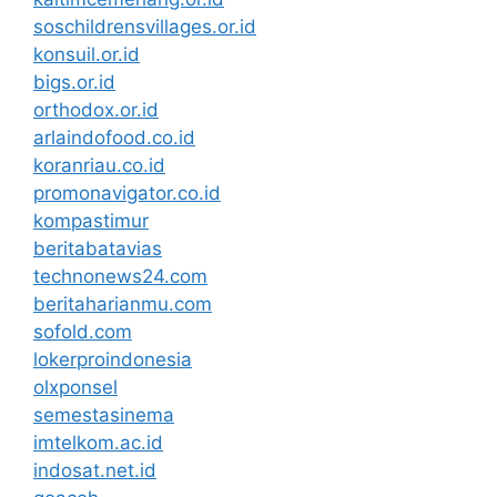
soschildrensvillages.or.id
konsuil.or.id
bigs.or.id
orthodox.or.id
arlaindofood.co.id
koranriau.co.id
promonavigator.co.id
kompastimur
beritabatavias
technonews24.com
beritaharianmu.com
sofold.com
lokerproindonesia
olxponsel
semestasinema
imtelkom.ac.id
indosat.net.id