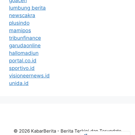
goaceh
lumbung berita
newscakra
plusindo
mamipos
tribunfinance
garudaonline
hallomadiun
portal.co.id
sportivo.id
visioneernews.id
unida.id
© 2026 KabarBerita - Berita Terkini dan Terupdate