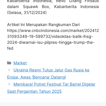
Kabarberita Indonesia, Revo Gilang Firdaus
dalam Squawk Box, Kabarberita Indonesia
(Selasa, 31/12/2024)
Artikel Ini Merupakan Rangkuman Dari
https://www.cnbcindonesia.com/market/202412
31093349-19-599732/videokilas-balik-ihsg-
2024-diwarnai-isu-pilpres-hingga-trump-the-
fed
Kategori
Market
Ukraina Resmi Tutup Jalur Gas Rusia ke
Eropa, Awas ‘Bencana’ Datang!
Membara! Potret Festival Tar Barrel Digelar
Saat Pergantian Tahun 2025