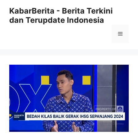
Langsung
KabarBerita - Berita Terkini
ke
dan Terupdate Indonesia
isi
Menu