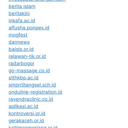
berita islam
beritakini
inkafa.ac.id
alfusha.ponpes.id
mogfest
dannews
balqis.or.id
relawan-tik.or.id
radarbogor
go-massage.co.id
stthkbp.ac.id
smpn5tangsel.sch.id
onduline-registration.id
rayendraclinic.co.id
aplikasi.ac.id
kontroversi.or.id
gerakaceh.or.id
kaltimcemerlang.or.id