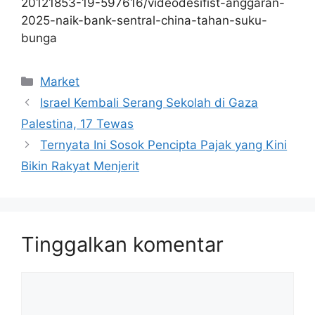
20121853-19-597616/videodesifist-anggaran-
2025-naik-bank-sentral-china-tahan-suku-
bunga
Kategori
Market
Israel Kembali Serang Sekolah di Gaza
Palestina, 17 Tewas
Ternyata Ini Sosok Pencipta Pajak yang Kini
Bikin Rakyat Menjerit
Tinggalkan komentar
Komentar