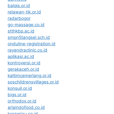
balqis.or.id
relawan-tik.or.id
radarbogor
go-massage.co.id
stthkbp.ac.id
smpn5tangsel.sch.id
onduline-registration.id
rayendraclinic.co.id
aplikasi.ac.id
kontroversi.or.id
gerakaceh.or.id
kaltimcemerlang.or.id
soschildrensvillages.or.id
konsuil.or.id
bigs.or.id
orthodox.or.id
arlaindofood.co.id
koranriau.co.id