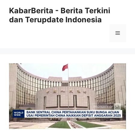
Langsung
KabarBerita - Berita Terkini
ke
dan Terupdate Indonesia
isi
Menu