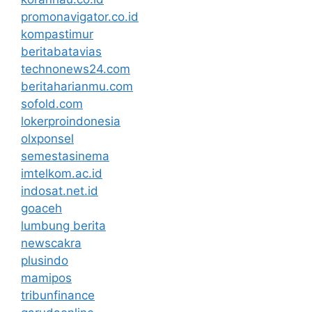
promonavigator.co.id
kompastimur
beritabatavias
technonews24.com
beritaharianmu.com
sofold.com
lokerproindonesia
olxponsel
semestasinema
imtelkom.ac.id
indosat.net.id
goaceh
lumbung berita
newscakra
plusindo
mamipos
tribunfinance