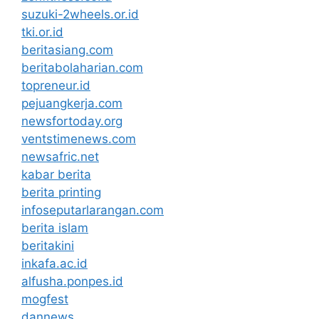
suzuki-2wheels.or.id
tki.or.id
beritasiang.com
beritabolaharian.com
topreneur.id
pejuangkerja.com
newsfortoday.org
ventstimenews.com
newsafric.net
kabar berita
berita printing
infoseputarlarangan.com
berita islam
beritakini
inkafa.ac.id
alfusha.ponpes.id
mogfest
dannews