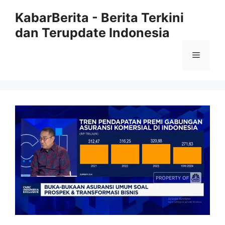
Langsung
KabarBerita - Berita Terkini
ke
dan Terupdate Indonesia
isi
Menu