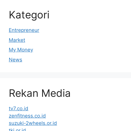
Kategori
Entrepreneur
Market
My Money
News
Rekan Media
tv7.co.id
zenfitness.co.id
suzuki-2wheels.or.id
tki.or.id