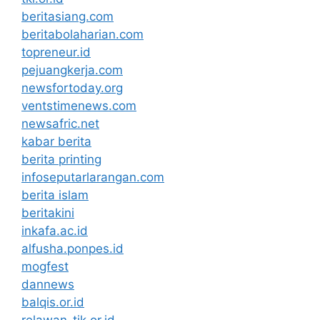
beritasiang.com
beritabolaharian.com
topreneur.id
pejuangkerja.com
newsfortoday.org
ventstimenews.com
newsafric.net
kabar berita
berita printing
infoseputarlarangan.com
berita islam
beritakini
inkafa.ac.id
alfusha.ponpes.id
mogfest
dannews
balqis.or.id
relawan-tik.or.id