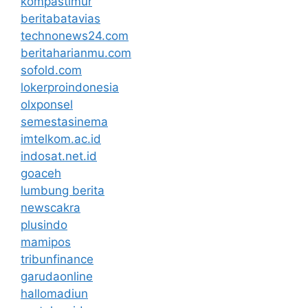
kompastimur
beritabatavias
technonews24.com
beritaharianmu.com
sofold.com
lokerproindonesia
olxponsel
semestasinema
imtelkom.ac.id
indosat.net.id
goaceh
lumbung berita
newscakra
plusindo
mamipos
tribunfinance
garudaonline
hallomadiun