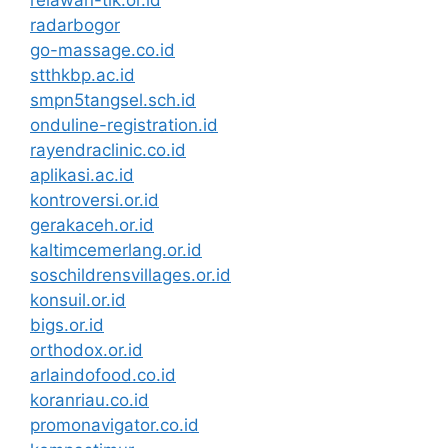
radarbogor
go-massage.co.id
stthkbp.ac.id
smpn5tangsel.sch.id
onduline-registration.id
rayendraclinic.co.id
aplikasi.ac.id
kontroversi.or.id
gerakaceh.or.id
kaltimcemerlang.or.id
soschildrensvillages.or.id
konsuil.or.id
bigs.or.id
orthodox.or.id
arlaindofood.co.id
koranriau.co.id
promonavigator.co.id