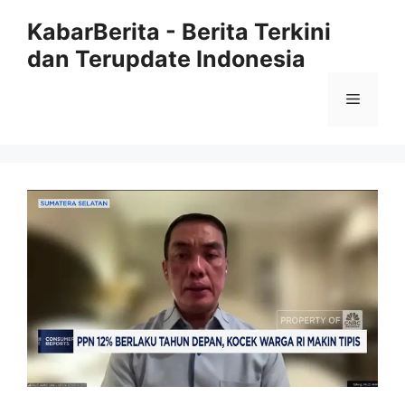
Langsung
KabarBerita - Berita Terkini
ke
dan Terupdate Indonesia
isi
Menu