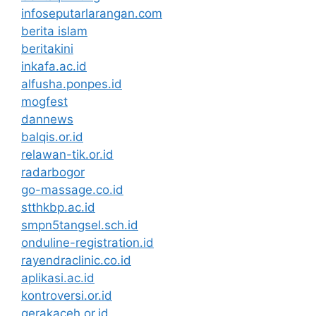
infoseputarlarangan.com
berita islam
beritakini
inkafa.ac.id
alfusha.ponpes.id
mogfest
dannews
balqis.or.id
relawan-tik.or.id
radarbogor
go-massage.co.id
stthkbp.ac.id
smpn5tangsel.sch.id
onduline-registration.id
rayendraclinic.co.id
aplikasi.ac.id
kontroversi.or.id
gerakaceh.or.id