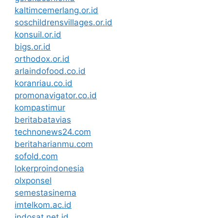
kaltimcemerlang.or.id
soschildrensvillages.or.id
konsuil.or.id
bigs.or.id
orthodox.or.id
arlaindofood.co.id
koranriau.co.id
promonavigator.co.id
kompastimur
beritabatavias
technonews24.com
beritaharianmu.com
sofold.com
lokerproindonesia
olxponsel
semestasinema
imtelkom.ac.id
indosat.net.id