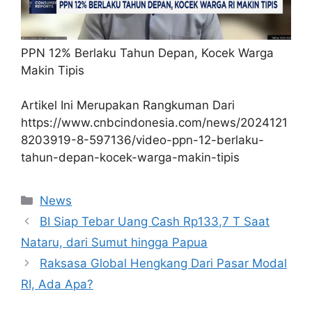
PPN 12% Berlaku Tahun Depan, Kocek Warga
Makin Tipis
Artikel Ini Merupakan Rangkuman Dari
https://www.cnbcindonesia.com/news/2024121
8203919-8-597136/video-ppn-12-berlaku-
tahun-depan-kocek-warga-makin-tipis
Kategori
News
BI Siap Tebar Uang Cash Rp133,7 T Saat
Nataru, dari Sumut hingga Papua
Raksasa Global Hengkang Dari Pasar Modal
RI, Ada Apa?